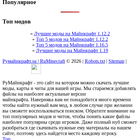
Популярное
Топ модов
»
Лучшие моды на Майнкрафт 1.12.2
»
Топ 5 модов на Майнкрафт 1.12.2
»
Топ 5 модов на Майнкрафт 1.16.5
»
Лучшие моды на Майнкрафт 1.19
Румайнкрафт.su | RuMinecraft
© 2026 |
Robots.txt
|
Sitemap
|
РуМайнкрафт - это сайт на котором можно скачать лучшие
моды, карты и читы для вашей игры. Мы стараемся добавлять
файлы на наиболее актуальные версии
майнкрафта. Наверняка вам не понадобится много времени
чтобы найти нужный вам мод, в любом случае при желании
вы сможете воспользоваться поиском. Обратите внимание на
топ популярных модов и читов, чтобы понять какие файлы
наиболее популярны среди игроков. Даже полный нуб сможет
разобраться где скачивать нужные ему материалы на нашем
сайте, поэтому здесь найдется место каждому игроку.
Top