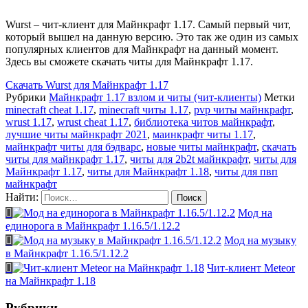
Wurst – чит-клиент для Майнкрафт 1.17. Самый первый чит,
который вышел на данную версию. Это так же один из самых
популярных клиентов для Майнкрафт на данный момент.
Здесь вы сможете скачать читы для Майнкрафт 1.17.
Скачать
Wurst для Майнкрафт 1.17
Рубрики
Майнкрафт 1.17 взлом и читы (чит-клиенты)
Метки
minecraft cheat 1.17
,
minecraft читы 1.17
,
pvp читы майнкрафт
,
wrust 1.17
,
wrust cheat 1.17
,
библиотека читов майнкрафт
,
лучшие читы майнкрафт 2021
,
маинкрафт читы 1.17
,
майнкрафт читы для бэдварс
,
новые читы майнкрафт
,
скачать
читы для майнкрафт 1.17
,
читы для 2b2t майнкрафт
,
читы для
Майнкрафт 1.17
,
читы для Майнкрафт 1.18
,
читы для пвп
майнкрафт
Найти:
Мод на
единорога в Майнкрафт 1.16.5/1.12.2
Мод на музыку
в Майнкрафт 1.16.5/1.12.2
Чит-клиент Meteor
на Майнкрафт 1.18
Рубрики