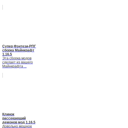
Супер Фэнтези-РПГ
сборка Майнкрафт
1.16.5
Эта сборка модов
сделает из вашего
Майнкрафта ...
Клинок
рассекающий
демонов мод 1.16.5
Довольно мощное