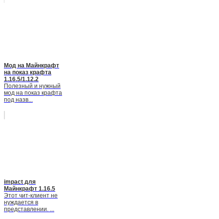
Мод на Майнкрафт
на показ крафта
1.16.5/1.12.2
Полезный и нужный
мод на показ крафта
под назв...
impact для
Майнкрафт 1.16.5
Этот чит-клиент не
нуждается в
представлении. ...