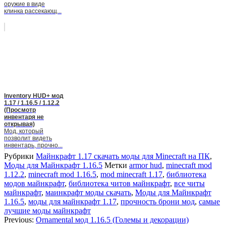
оружие в виде
клинка рассекающ...
Inventory HUD+ мод
1.17 / 1.16.5 / 1.12.2
(Просмотр
инвентаря не
открывая)
Мод, который
позволит видеть
инвентарь, прочно...
Рубрики
Майнкрафт 1.17 скачать моды для Minecraft на ПК
,
Моды для Майнкрафт 1.16.5
Метки
armor hud
,
minecraft mod
1.12.2
,
minecraft mod 1.16.5
,
mod minecraft 1.17
,
библиотека
модов майнкрафт
,
библиотека читов майнкрафт
,
все читы
майнкрафт
,
маинкрафт моды скачать
,
Моды для Майнкрафт
1.16.5
,
моды для майнкрафт 1.17
,
прочность брони мод
,
самые
лучшие моды майнкрафт
Previous:
Ornamental мод 1.16.5 (Големы и декорации)