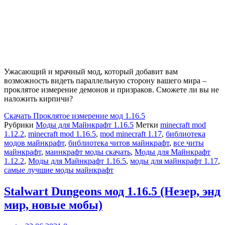
Ужасающий и мрачный мод, который добавит вам
возможность видеть параллельную сторону вашего мира –
проклятое измерение демонов и призраков. Сможете ли вы не
наложить кирпичи?
Скачать
Проклятое измерение мод 1.16.5
Рубрики
Моды для Майнкрафт 1.16.5
Метки
minecraft mod
1.12.2
,
minecraft mod 1.16.5
,
mod minecraft 1.17
,
библиотека
модов майнкрафт
,
библиотека читов майнкрафт
,
все читы
майнкрафт
,
маинкрафт моды скачать
,
Моды для Майнкрафт
1.12.2
,
Моды для Майнкрафт 1.16.5
,
моды для майнкрафт 1.17
,
самые лучшие моды майнкрафт
Stalwart Dungeons мод 1.16.5 (Незер, энд
мир, новые мобы)