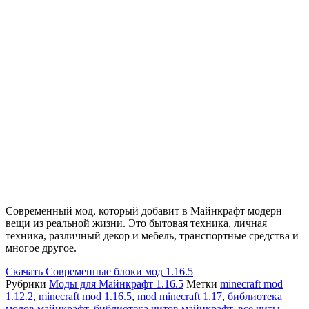
Современный мод, который добавит в Майнкрафт модерн
вещи из реальной жизни. Это бытовая техника, личная
техника, различный декор и мебель, транспортные средства и
многое другое.
Скачать
Современные блоки мод 1.16.5
Рубрики
Моды для Майнкрафт 1.16.5
Метки
minecraft mod
1.12.2
,
minecraft mod 1.16.5
,
mod minecraft 1.17
,
библиотека
модов майнкрафт
,
библиотека читов майнкрафт
,
все читы