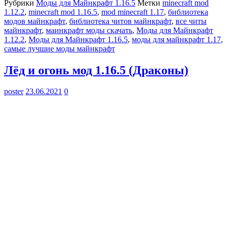
Рубрики
Моды для Майнкрафт 1.16.5
Метки
minecraft mod
1.12.2
,
minecraft mod 1.16.5
,
mod minecraft 1.17
,
библиотека
модов майнкрафт
,
библиотека читов майнкрафт
,
все читы
майнкрафт
,
маинкрафт моды скачать
,
Моды для Майнкрафт
1.12.2
,
Моды для Майнкрафт 1.16.5
,
моды для майнкрафт 1.17
,
самые лучшие моды майнкрафт
Лёд и огонь мод 1.16.5 (Драконы)
poster
23.06.2021
0