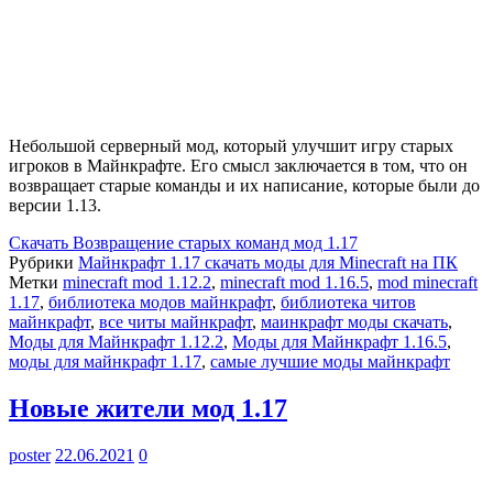
Небольшой серверный мод, который улучшит игру старых
игроков в Майнкрафте. Его смысл заключается в том, что он
возвращает старые команды и их написание, которые были до
версии 1.13.
Скачать
Возвращение старых команд мод 1.17
Рубрики
Майнкрафт 1.17 скачать моды для Minecraft на ПК
Метки
minecraft mod 1.12.2
,
minecraft mod 1.16.5
,
mod minecraft
1.17
,
библиотека модов майнкрафт
,
библиотека читов
майнкрафт
,
все читы майнкрафт
,
маинкрафт моды скачать
,
Моды для Майнкрафт 1.12.2
,
Моды для Майнкрафт 1.16.5
,
моды для майнкрафт 1.17
,
самые лучшие моды майнкрафт
Новые жители мод 1.17
poster
22.06.2021
0