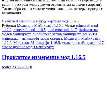
Крутой инновационный мод, который позволит перемещать
вещи и ресурсы между двумя отдельными картами (мирами).
Таким образом вы можете менять локации, не теряя прогресс
выживания.
Скачать
Хранилище между картами мод 1.16.5
Рубрики
Моды для Майнкрафт 1.16.5
Метки
minecraft mod
1.12.2
,
minecraft mod 1.16.5
,
mod minecraft 1.17
,
библиотека
модов майнкрафт
,
библиотека читов майнкрафт
,
все читы
майнкрафт
,
маинкрафт моды скачать
,
Моды для Майнкрафт
1.12.2
,
Моды для Майнкрафт 1.16.5
,
моды для майнкрафт 1.17
,
самые лучшие моды майнкрафт
Проклятое измерение мод 1.16.5
poster
23.06.2021
0