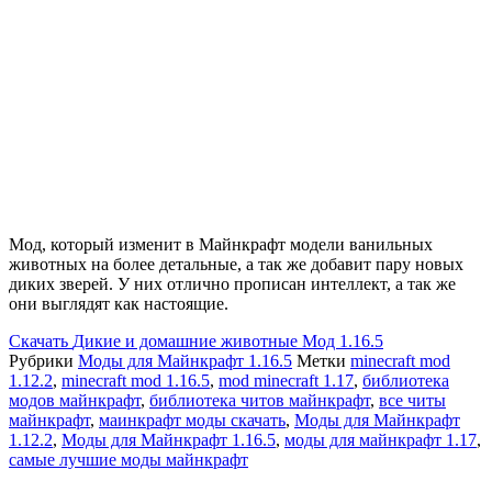
Мод, который изменит в Майнкрафт модели ванильных
животных на более детальные, а так же добавит пару новых
диких зверей. У них отлично прописан интеллект, а так же
они выглядят как настоящие.
Скачать
Дикие и домашние животные Мод 1.16.5
Рубрики
Моды для Майнкрафт 1.16.5
Метки
minecraft mod
1.12.2
,
minecraft mod 1.16.5
,
mod minecraft 1.17
,
библиотека
модов майнкрафт
,
библиотека читов майнкрафт
,
все читы
майнкрафт
,
маинкрафт моды скачать
,
Моды для Майнкрафт
1.12.2
,
Моды для Майнкрафт 1.16.5
,
моды для майнкрафт 1.17
,
самые лучшие моды майнкрафт