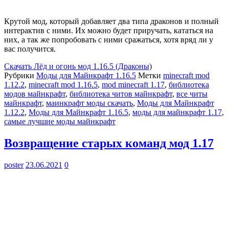
Крутой мод, который добавляет два типа драконов и полный
интерактив с ними. Их можно будет приручать, кататься на
них, а так же попробовать с ними сражаться, хотя вряд ли у
вас получится.
Скачать
Лёд и огонь мод 1.16.5 (Драконы)
Рубрики
Моды для Майнкрафт 1.16.5
Метки
minecraft mod
1.12.2
,
minecraft mod 1.16.5
,
mod minecraft 1.17
,
библиотека
модов майнкрафт
,
библиотека читов майнкрафт
,
все читы
майнкрафт
,
маинкрафт моды скачать
,
Моды для Майнкрафт
1.12.2
,
Моды для Майнкрафт 1.16.5
,
моды для майнкрафт 1.17
,
самые лучшие моды майнкрафт
Возвращение старых команд мод 1.17
poster
23.06.2021
0