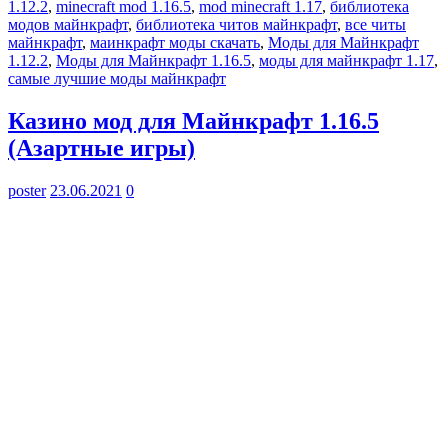
1.12.2
,
minecraft mod 1.16.5
,
mod minecraft 1.17
,
библиотека
модов майнкрафт
,
библиотека читов майнкрафт
,
все читы
майнкрафт
,
маинкрафт моды скачать
,
Моды для Майнкрафт
1.12.2
,
Моды для Майнкрафт 1.16.5
,
моды для майнкрафт 1.17
,
самые лучшие моды майнкрафт
Казино мод для Майнкрафт 1.16.5
(Азартные игры)
poster
23.06.2021
0