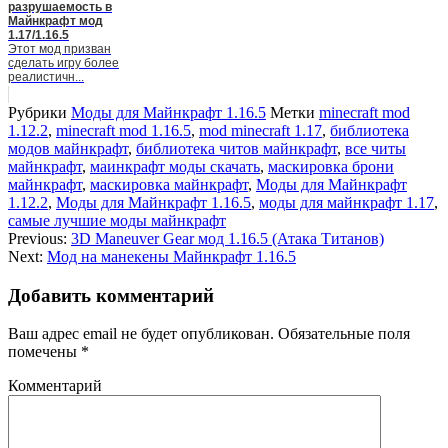
разрушаемость в
Майнкрафт мод
1.17/1.16.5
Этот мод призван
сделать игру более
реалистичн...
Рубрики
Моды для Майнкрафт 1.16.5
Метки
minecraft mod
1.12.2
,
minecraft mod 1.16.5
,
mod minecraft 1.17
,
библиотека
модов майнкрафт
,
библиотека читов майнкрафт
,
все читы
майнкрафт
,
маинкрафт моды скачать
,
маскировка брони
майнкрафт
,
маскировка майнкрафт
,
Моды для Майнкрафт
1.12.2
,
Моды для Майнкрафт 1.16.5
,
моды для майнкрафт 1.17
,
самые лучшие моды майнкрафт
Previous:
3D Maneuver Gear мод 1.16.5 (Атака Титанов)
Next:
Мод на манекены Майнкрафт 1.16.5
Добавить комментарий
Ваш адрес email не будет опубликован.
Обязательные поля
помечены
*
Комментарий