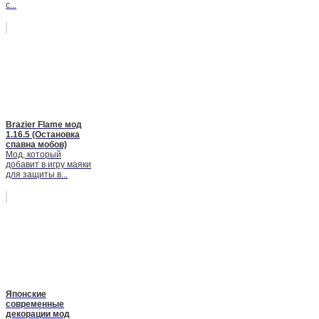
с...
Brazier Flame мод
1.16.5 (Остановка
спавна мобов)
Мод, который
добавит в игру маяки
для защиты в...
Японские
современные
декорации мод