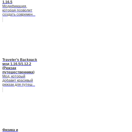
1.16.5
Модификация,
которая позволит
создать современ...
Traveler’s Backpack
мод 1.16.5/1.12.2
(Рюкзак
путешественника)
Мод, который
добавит красивый
рюкзак для путеш...
Физика и