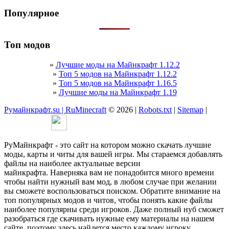
Популярное
Топ модов
»
Лучшие моды на Майнкрафт 1.12.2
»
Топ 5 модов на Майнкрафт 1.12.2
»
Топ 5 модов на Майнкрафт 1.16.5
»
Лучшие моды на Майнкрафт 1.19
Румайнкрафт.su | RuMinecraft
© 2026 |
Robots.txt
|
Sitemap
|
РуМайнкрафт - это сайт на котором можно скачать лучшие
моды, карты и читы для вашей игры. Мы стараемся добавлять
файлы на наиболее актуальные версии
майнкрафта. Наверняка вам не понадобится много времени
чтобы найти нужный вам мод, в любом случае при желании
вы сможете воспользоваться поиском. Обратите внимание на
топ популярных модов и читов, чтобы понять какие файлы
наиболее популярны среди игроков. Даже полный нуб сможет
разобраться где скачивать нужные ему материалы на нашем
сайте, поэтому здесь найдется место каждому игроку.