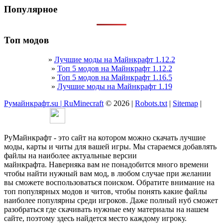
Популярное
Топ модов
»
Лучшие моды на Майнкрафт 1.12.2
»
Топ 5 модов на Майнкрафт 1.12.2
»
Топ 5 модов на Майнкрафт 1.16.5
»
Лучшие моды на Майнкрафт 1.19
Румайнкрафт.su | RuMinecraft
© 2026 |
Robots.txt
|
Sitemap
|
РуМайнкрафт - это сайт на котором можно скачать лучшие
моды, карты и читы для вашей игры. Мы стараемся добавлять
файлы на наиболее актуальные версии
майнкрафта. Наверняка вам не понадобится много времени
чтобы найти нужный вам мод, в любом случае при желании
вы сможете воспользоваться поиском. Обратите внимание на
топ популярных модов и читов, чтобы понять какие файлы
наиболее популярны среди игроков. Даже полный нуб сможет
разобраться где скачивать нужные ему материалы на нашем
сайте, поэтому здесь найдется место каждому игроку.