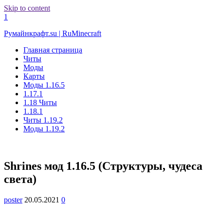
Skip to content
1
Румайнкрафт.su | RuMinecraft
Главная страница
Читы
Моды
Карты
Моды 1.16.5
1.17.1
1.18 Читы
1.18.1
Читы 1.19.2
Моды 1.19.2
Shrines мод 1.16.5 (Структуры, чудеса
света)
poster
20.05.2021
0