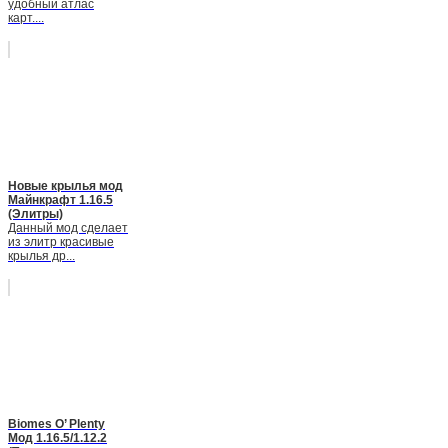
удобный атлас
карт....
Новые крылья мод
Майнкрафт 1.16.5
(Элитры)
Данный мод сделает
из элитр красивые
крылья др...
Biomes O’ Plenty
Мод 1.16.5/1.12.2