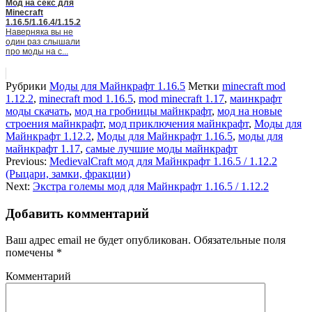
Мод на секс для
Minecraft
1.16.5/1.16.4/1.15.2
Наверняка вы не
один раз слышали
про моды на с...
Рубрики
Моды для Майнкрафт 1.16.5
Метки
minecraft mod
1.12.2
,
minecraft mod 1.16.5
,
mod minecraft 1.17
,
маинкрафт
моды скачать
,
мод на гробницы майнкрафт
,
мод на новые
строения майнкрафт
,
мод приключения майнкрафт
,
Моды для
Майнкрафт 1.12.2
,
Моды для Майнкрафт 1.16.5
,
моды для
майнкрафт 1.17
,
самые лучшие моды майнкрафт
Previous:
MedievalCraft мод для Майнкрафт 1.16.5 / 1.12.2
(Рыцари, замки, фракции)
Next:
Экстра големы мод для Майнкрафт 1.16.5 / 1.12.2
Добавить комментарий
Ваш адрес email не будет опубликован.
Обязательные поля
помечены
*
Комментарий