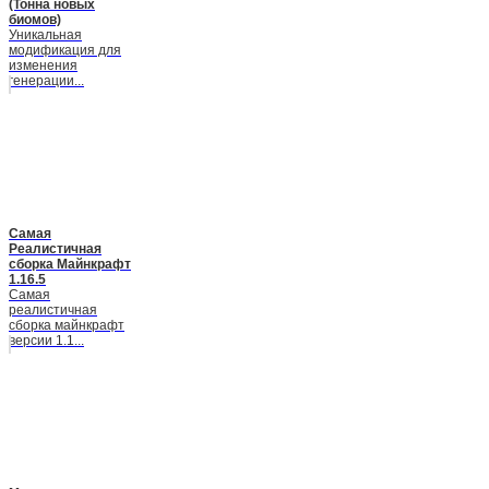
(Тонна новых
биомов)
Уникальная
модификация для
изменения
генерации...
Самая
Реалистичная
сборка Майнкрафт
1.16.5
Самая
реалистичная
сборка майнкрафт
версии 1.1...