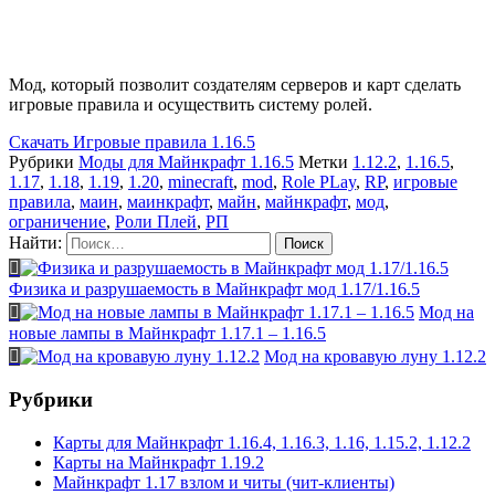
Мод, который позволит создателям серверов и карт сделать
игровые правила и осуществить систему ролей.
Скачать
Игровые правила 1.16.5
Рубрики
Моды для Майнкрафт 1.16.5
Метки
1.12.2
,
1.16.5
,
1.17
,
1.18
,
1.19
,
1.20
,
minecraft
,
mod
,
Role PLay
,
RP
,
игровые
правила
,
маин
,
маинкрафт
,
майн
,
майнкрафт
,
мод
,
ограничение
,
Роли Плей
,
РП
Найти:
Физика и разрушаемость в Майнкрафт мод 1.17/1.16.5
Мод на
новые лампы в Майнкрафт 1.17.1 – 1.16.5
Мод на кровавую луну 1.12.2
Рубрики
Карты для Майнкрафт 1.16.4, 1.16.3, 1.16, 1.15.2, 1.12.2
Карты на Майнкрафт 1.19.2
Майнкрафт 1.17 взлом и читы (чит-клиенты)