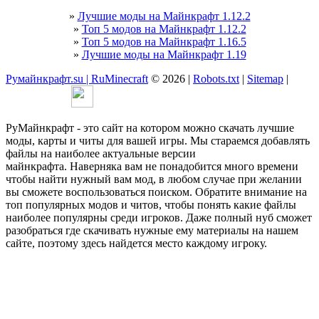
»
Лучшие моды на Майнкрафт 1.12.2
»
Топ 5 модов на Майнкрафт 1.12.2
»
Топ 5 модов на Майнкрафт 1.16.5
»
Лучшие моды на Майнкрафт 1.19
Румайнкрафт.su | RuMinecraft
© 2026 |
Robots.txt
|
Sitemap
|
РуМайнкрафт - это сайт на котором можно скачать лучшие
моды, карты и читы для вашей игры. Мы стараемся добавлять
файлы на наиболее актуальные версии
майнкрафта. Наверняка вам не понадобится много времени
чтобы найти нужный вам мод, в любом случае при желании
вы сможете воспользоваться поиском. Обратите внимание на
топ популярных модов и читов, чтобы понять какие файлы
наиболее популярны среди игроков. Даже полный нуб сможет
разобраться где скачивать нужные ему материалы на нашем
сайте, поэтому здесь найдется место каждому игроку.