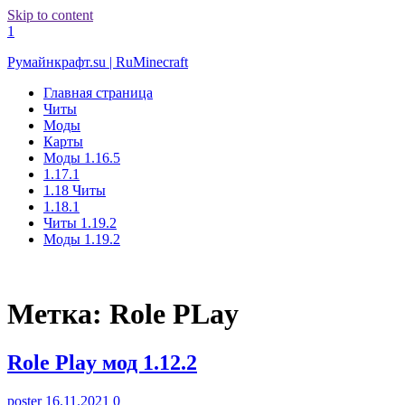
Skip to content
1
Румайнкрафт.su | RuMinecraft
Главная страница
Читы
Моды
Карты
Моды 1.16.5
1.17.1
1.18 Читы
1.18.1
Читы 1.19.2
Моды 1.19.2
Метка:
Role PLay
Role Play мод 1.12.2
poster
16.11.2021
0