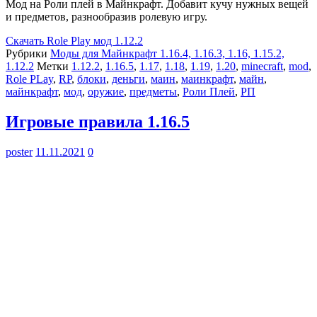
Мод на Роли плей в Майнкрафт. Добавит кучу нужных вещей
и предметов, разнообразив ролевую игру.
Скачать
Role Play мод 1.12.2
Рубрики
Моды для Майнкрафт 1.16.4, 1.16.3, 1.16, 1.15.2,
1.12.2
Метки
1.12.2
,
1.16.5
,
1.17
,
1.18
,
1.19
,
1.20
,
minecraft
,
mod
,
Role PLay
,
RP
,
блоки
,
деньги
,
маин
,
маинкрафт
,
майн
,
майнкрафт
,
мод
,
оружие
,
предметы
,
Роли Плей
,
РП
Игровые правила 1.16.5
poster
11.11.2021
0