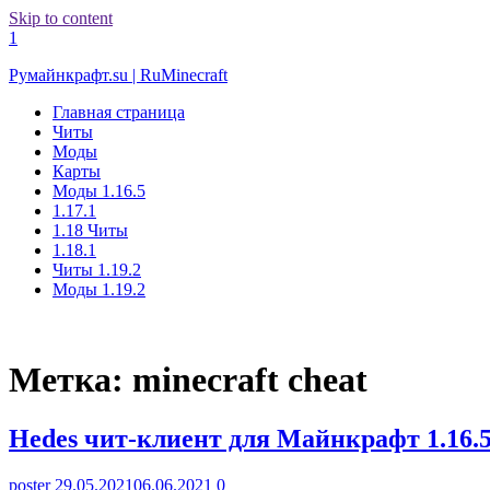
Skip to content
1
Румайнкрафт.su | RuMinecraft
Главная страница
Читы
Моды
Карты
Моды 1.16.5
1.17.1
1.18 Читы
1.18.1
Читы 1.19.2
Моды 1.19.2
Метка:
minecraft cheat
Hedes чит-клиент для Майнкрафт 1.16.
poster
29.05.2021
06.06.2021
0