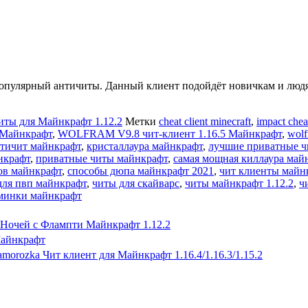
популярный античиты. Данный клиент подойдёт новичкам и людям
иты для Майнкрафт 1.12.2
Метки
cheat client minecraft
,
impact chea
 Майнкрафт
,
WOLFRAM V9.8 чит-клиент 1.16.5 Майнкрафт
,
wolf
нтичит майнкрафт
,
кристаллаура майнкрафт
,
лучшие приватные ч
нкрафт
,
приватные читы майнкрафт
,
самая мощная киллаура май
ов майнкрафт
,
способы дюпа майнкрафт 2021
,
чит клиенты майн
для пвп майнкрафт
,
читы для скайварс
,
читы майнкрафт 1.12.2
,
ч
дминки майнкрафт
 Ночей с Флампти Майнкрафт 1.12.2
Майнкрафт
amorozka Чит клиент для Майнкрафт 1.16.4/1.16.3/1.15.2