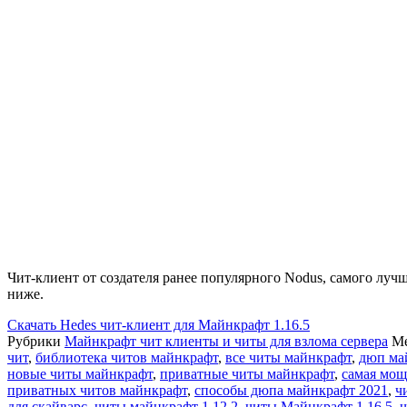
Чит-клиент от создателя ранее популярного Nodus, самого лучш
ниже.
Скачать
Hedes чит-клиент для Майнкрафт 1.16.5
Рубрики
Майнкрафт чит клиенты и читы для взлома сервера
М
чит
,
библиотека читов майнкрафт
,
все читы майнкрафт
,
дюп ма
новые читы майнкрафт
,
приватные читы майнкрафт
,
самая мощ
приватных читов майнкрафт
,
способы дюпа майнкрафт 2021
,
ч
для скайварс
,
читы майнкрафт 1.12.2
,
читы Майнкрафт 1.16.5
,
ч