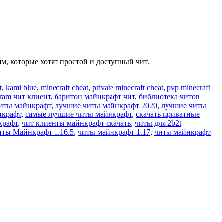
, которые хотят простой и доступный чит.
t
,
kami blue
,
minecraft cheat
,
private minecraft cheat
,
pvp minecraft
ram чит клиент
,
баритон майнкрафт чит
,
библиотека читов
иты майнкрафт
,
лучшие читы майнкрафт 2020
,
лучшие читы
нкрафт
,
самые лучшие читы майнкрафт
,
скачать приватные
крафт
,
чит клиенты майнкрафт скачать
,
читы для 2b2t
иты Майнкрафт 1.16.5
,
читы майнкрафт 1.17
,
читы майнкрафт