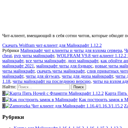
Чит-клиент, вмещающий в себя сотни читов, которые обходят 
Скачать
Wolfram чит-клиент для Майнкрафт 1.12.2
Рубрики
Майнкрафт чит клиенты и читы для взлома сервера
,
Ч
cheat
,
pvp читы майнкрафт
,
WOLFRAM V9.8 чит-клиент 1.12.2
майнкрафт
,
все читы майнкрафт
,
дюп майнкрафт
,
как обойти а
майнкрафт 2021
,
майнкрафт читы для бэдварс
,
новые читы май
читы майнкрафт
,
скачать читы майнкрафт
,
слив приватных чит
майнкрафт
,
читы для skywars
,
читы для дюпа майнкрафт
,
читы 
1.18
,
читы майнкрафт на последнюю версию
,
читы на взлом а
Найти:
Карта Пять
Как построить замок в 
Z
Рубрики