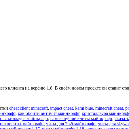
его клиента на версию 1.8. В своём новом проекте он ставит ст
етки
cheat client minecraft
,
impact cheat
,
kami blue
,
minecraft cheat
,
pr
йнкрафт
,
как обойти античит майнкрафт
,
кристаллаура майнкраф
ная киллаура майнкрафт
,
самые лучшие читы майнкрафт
,
скачат
ит клиенты майнкрафт
,
читы для 2b2t майнкрафт
,
читы для skywa
иты майнкрафт 1.17
,
читы майнкрафт 1.18
,
читы на взлом адми