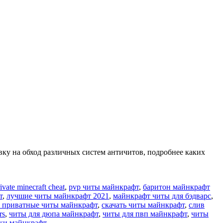
авку на обход различных систем античитов, подробнее каких
ivate minecraft cheat
,
pvp читы майнкрафт
,
баритон майнкрафт
т
,
лучшие читы майнкрафт 2021
,
майнкрафт читы для бэдварс
,
ь приватные читы майнкрафт
,
скачать читы майнкрафт
,
слив
rs
,
читы для дюпа майнкрафт
,
читы для пвп майнкрафт
,
читы
нки майнкрафт