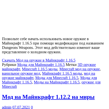
Позвольте себе начать использовать новое оружие в
Майнкрафт 1.16.5 при помощи модификации под названием
Dungeons Weapons. Этот мод действительно изменит ваше
представление о холодном оружии.
Скачать
Мод на оружие в Майнкрафт 1.16.5
Рубрики
Моды для Майнкрафт 1.16.5
Метки
3D оружие
майнкрафт
,
Minecraft 1.16.5 моды
,
Minecraft мод на оружие
,
ванильное оружие мод
,
Майнкрафт 1.16.5 моды
,
мод на
оружие майнкрафт
,
Моды для Minecraft 1.16.5
,
Моды для
Майнкрафт 1.16.5
,
Моды на Майнкрафт 1.16.5
,
оружие для
Minecraft
Мод на Майнкрафт 1.12.2 на миры
admin
07.07.2021
0