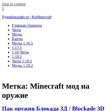
Skip to content
1
Румайнкрафт.su | RuMinecraft
Главная страница
Читы
Моды
Карты
Моды 1.16.5
1.17.1
1.18 Читы
1.18.1
Читы 1.19.2
Моды 1.19.2
Метка:
Minecraft мод на
оружие
Пак оружия Блокада 3Д / Blockade 3D