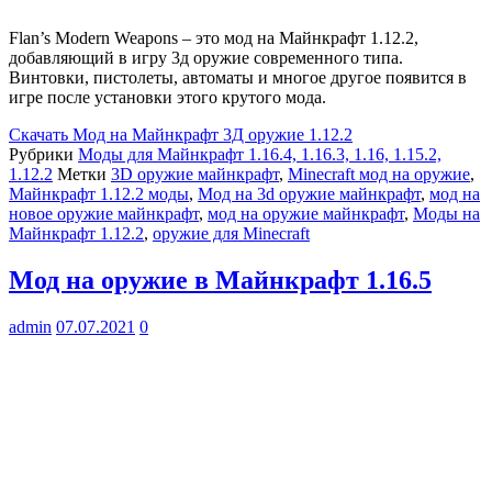
Flan’s Modern Weapons – это мод на Майнкрафт 1.12.2,
добавляющий в игру 3д оружие современного типа.
Винтовки, пистолеты, автоматы и многое другое появится в
игре после установки этого крутого мода.
Скачать
Мод на Майнкрафт 3Д оружие 1.12.2
Рубрики
Моды для Майнкрафт 1.16.4, 1.16.3, 1.16, 1.15.2,
1.12.2
Метки
3D оружие майнкрафт
,
Minecraft мод на оружие
,
Майнкрафт 1.12.2 моды
,
Мод на 3d оружие майнкрафт
,
мод на
новое оружие майнкрафт
,
мод на оружие майнкрафт
,
Моды на
Майнкрафт 1.12.2
,
оружие для Minecraft
Мод на оружие в Майнкрафт 1.16.5
admin
07.07.2021
0