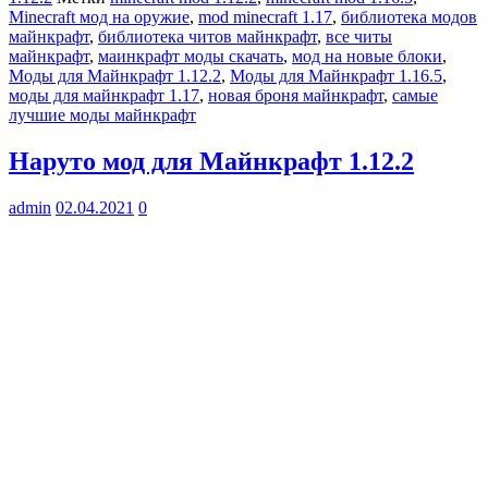
Minecraft мод на оружие
,
mod minecraft 1.17
,
библиотека модов
майнкрафт
,
библиотека читов майнкрафт
,
все читы
майнкрафт
,
маинкрафт моды скачать
,
мод на новые блоки
,
Моды для Майнкрафт 1.12.2
,
Моды для Майнкрафт 1.16.5
,
моды для майнкрафт 1.17
,
новая броня майнкрафт
,
самые
лучшие моды майнкрафт
Наруто мод для Майнкрафт 1.12.2
admin
02.04.2021
0