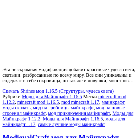
Эта не скромная модификация добавит красивые чудеса света,
святыни, разбросанные по всему миру. Все они уникальны и
содержат в себе сокровища, но так же и ловушки, монстров…
Скачать
Shrines мод 1.16.5 (Структуры, чудеса света)
Рубрики
Моды для Майнкрафт 1.16.5
Метки
minecraft mod
1.12.2
,
minecraft mod 1.16.5
,
mod minecraft 1.17
,
маинкрафт
моды скачать
,
мод на гробницы майнкрафт
,
мод на новые
строения майнкрафт
,
мод приключения майнкрафт
,
Моды для
Майнкрафт 1.12.2
,
Моды для Майнкрафт 1.16.5
,
моды для
майнкрафт 1.17
,
самые лучшие моды майнкрафт
MedievalCraft мод для Майнкрафт