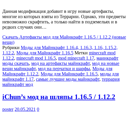
Данная модификация добавит в игру новые артефакты,
многие из которых взяты из Террарии. Однако, эти предметы
невозможно скрафтить, а только найти в подземельях и в
редких случаях они…
Скачать
Артефакты мод для Майнкрафт 1.16.5 / 1.12.2 (новые
вещи)
Рубрики
Моды для Майнкрафт 1.16.4, 1.16.3, 1.16, 1.15.2,
1.12.2
,
Моды для Майнкрафт 1.16.5
Метки
minecraft mod
1.12.2
,
minecraft mod 1.16.5
,
mod minecraft 1.17
,
маинкрафт
моды скачать
,
мод на артефакты майнкрафт
,
мод на новые
вещи майнкрафт
,
мод на перчатки и шарфы
,
Моды для
Майнкрафт 1.12.2
,
Моды для Майнкрафт 1.16.5
,
моды для
майнкрафт 1.17
,
самые лучшие моды майнкрафт
,
террария
майнкрафт мод
iChun’s мод на шляпы 1.16.5 / 1.12.2
poster
20.05.2021
0