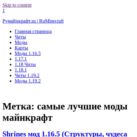
Skip to content
1
Румайнкрафт.su | RuMinecraft
Главная страница
Читы
Моды
Карты
Моды 1.16.5
1.17.1
1.18 Читы
1.18.1
Читы 1.19.2
Моды 1.19.2
Метка:
самые лучшие моды
майнкрафт
Shrines мод 1.16.5 (Структуры, чудеса