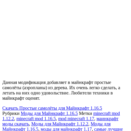
Данная модификация добавляет в майнкрафт простые
самолёты (аэропланы) из дерева. Их очень легко сделать, а
летать на них одно удовольствие. Любители техники в
майнкрафт оценят.
Скачать
Простые самолёты для Майнкрафт 1.16.5
Рубрики
Моды для Майнкрафт 1.16.5
Метки
minecraft mod
1.12.2
,
minecraft mod 1.16.5
,
mod minecraft 1.17
,
маинкрафт
моды скачать
,
Моды для Майнкрафт 1.12.2
,
Моды для
Майнкрафт 1.16.5
,
моды для майнкрафт 1.17
,
самые лучшие