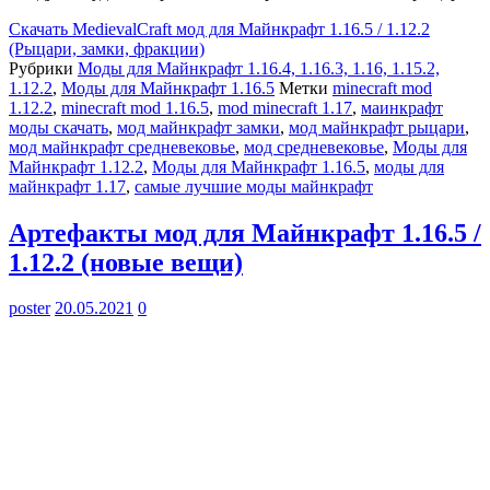
Скачать
MedievalCraft мод для Майнкрафт 1.16.5 / 1.12.2
(Рыцари, замки, фракции)
Рубрики
Моды для Майнкрафт 1.16.4, 1.16.3, 1.16, 1.15.2,
1.12.2
,
Моды для Майнкрафт 1.16.5
Метки
minecraft mod
1.12.2
,
minecraft mod 1.16.5
,
mod minecraft 1.17
,
маинкрафт
моды скачать
,
мод майнкрафт замки
,
мод майнкрафт рыцари
,
мод майнкрафт средневековье
,
мод средневековье
,
Моды для
Майнкрафт 1.12.2
,
Моды для Майнкрафт 1.16.5
,
моды для
майнкрафт 1.17
,
самые лучшие моды майнкрафт
Артефакты мод для Майнкрафт 1.16.5 /
1.12.2 (новые вещи)
poster
20.05.2021
0