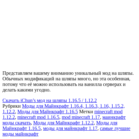
Представляем вашему вниманию уникальный мод на шляпы.
Обычных модификаций на шляпы много, но эта особенная,
потому что её можно использовать на ванилла серверах и
делать какими угодно.
Скачать
iChun’s мод на шляпы 1.16.5 / 1.12.2
Рубрики
Моды для Майнкрафт 1.16.4, 1.16.3, 1.16, 1.15.2,
1.12.2
,
Моды для Майнкрафт 1.16.5
Метки
minecraft mod
1.12.2
,
minecraft mod 1.16.5
,
mod minecraft 1.17
,
маинкрафт
моды скачать
,
Моды для Майнкрафт 1.12.2
,
Моды для
Майнкрафт 1.16.5
,
моды для майнкрафт 1.17
,
самые лучшие
моды майнкрафт