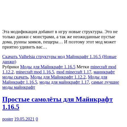
Эта модификация добавит в игру новые структуры. Это не
только данжи с монстрами, а так же неожиданные пустые
дома, руины замков, пещеры… И поэтому этот мод может
приятно удивить вас…
Скачать
Valhelsia структуры мод Майнкрафт 1.16.5 (Новые
данжи)
Рубрики
Моды для Майнкрафт 1.16.5
Метки
minecraft mod
1.12.2
,
minecraft mod 1.16.5
,
mod minecraft 1.17
,
маинкрафт
моды скачать
,
Моды для Майнкрафт 1.12.2
,
Моды для
Майнкрафт 1.16.5
,
моды для майнкрафт 1.17
,
самые лучшие
моды майнкрафт
Простые самолёты для Майнкрафт
1.16.5
poster
19.05.2021
0