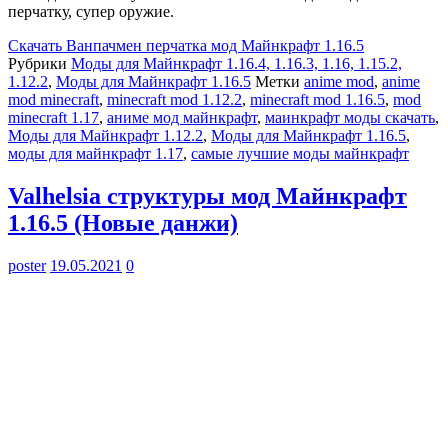
перчатку, супер оружие.
Скачать
Ванпачмен перчатка мод Майнкрафт 1.16.5
Рубрики
Моды для Майнкрафт 1.16.4, 1.16.3, 1.16, 1.15.2,
1.12.2
,
Моды для Майнкрафт 1.16.5
Метки
anime mod
,
anime
mod minecraft
,
minecraft mod 1.12.2
,
minecraft mod 1.16.5
,
mod
minecraft 1.17
,
аниме мод майнкрафт
,
маинкрафт моды скачать
,
Моды для Майнкрафт 1.12.2
,
Моды для Майнкрафт 1.16.5
,
моды для майнкрафт 1.17
,
самые лучшие моды майнкрафт
Valhelsia структуры мод Майнкрафт
1.16.5 (Новые данжи)
poster
19.05.2021
0