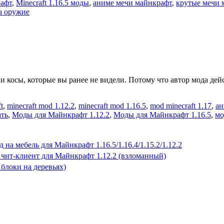
афт
,
Minecraft 1.16.5 моды
,
аниме мечи майнкрафт
,
крутые мечи 
а оружие
косы, которые вы ранее не видели. Потому что автор мода дейс
t
,
minecraft mod 1.12.2
,
minecraft mod 1.16.5
,
mod minecraft 1.17
,
ан
ать
,
Моды для Майнкрафт 1.12.2
,
Моды для Майнкрафт 1.16.5
,
мо
 на мебель для Майнкрафт 1.16.5/1.16.4/1.15.2/1.12.2
 чит-клиент для Майнкрафт 1.12.2 (взломанный)
(Яблоки на деревьях)