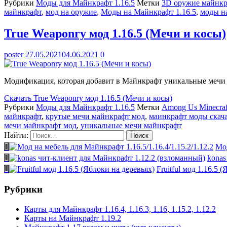
Рубрики
Моды для Майнкрафт 1.16.5
Метки
3D оружие майнкр
майнкрафт
,
мод на оружие
,
Моды на Майнкрафт 1.16.5
,
моды н
True Weaponry мод 1.16.5 (Мечи и косы)
poster
27.05.2021
04.06.2021
0
Модификация, которая добавит в Майнкрафт уникальные мечи и 
Скачать
True Weaponry мод 1.16.5 (Мечи и косы)
Рубрики
Моды для Майнкрафт 1.16.5
Метки
Among Us Minecraf
майнкрафт
,
крутые мечи майнкрафт мод
,
маинкрафт моды скач
мечи майнкрафт мод
,
уникальные мечи майнкрафт
Найти:
Мод
konas
Fruitful мод 1.16.5 
Рубрики
Карты для Майнкрафт 1.16.4, 1.16.3, 1.16, 1.15.2, 1.12.2
Карты на Майнкрафт 1.19.2