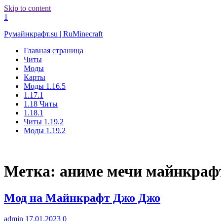
Skip to content
1
Румайнкрафт.su | RuMinecraft
Главная страница
Читы
Моды
Карты
Моды 1.16.5
1.17.1
1.18 Читы
1.18.1
Читы 1.19.2
Моды 1.19.2
Метка:
аниме мечи майнкраф
Мод на Майнкрафт Джо Джо
admin
17.01.2023
0