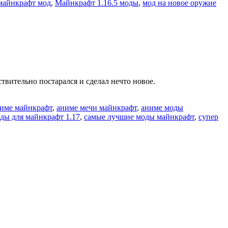
майнкрафт мод
,
Майнкрафт 1.16.5 моды
,
мод на новое оружие
твительно постарался и сделал нечто новое.
име майнкрафт
,
аниме мечи майнкрафт
,
аниме моды
ды для майнкрафт 1.17
,
самые лучшие моды майнкрафт
,
супер