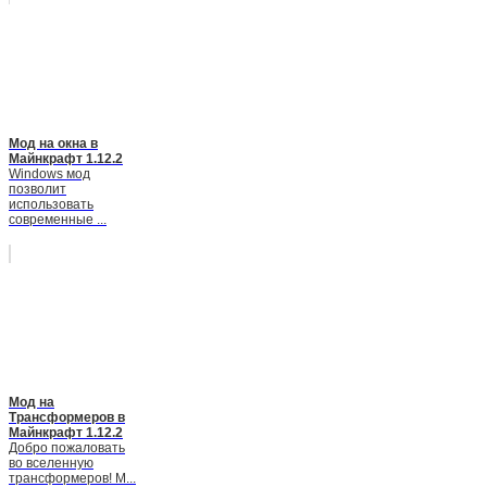
Мод на окна в
Майнкрафт 1.12.2
Windows мод
позволит
использовать
современные ...
Мод на
Трансформеров в
Майнкрафт 1.12.2
Добро пожаловать
во вселенную
трансформеров! М...