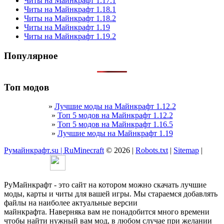
Читы на Майнкрафт 1.17.1
Читы на Майнкрафт 1.18.1
Читы на Майнкрафт 1.18.2
Читы на Майнкрафт 1.19
Читы на Майнкрафт 1.19.2
Популярное
Топ модов
»
Лучшие моды на Майнкрафт 1.12.2
»
Топ 5 модов на Майнкрафт 1.12.2
»
Топ 5 модов на Майнкрафт 1.16.5
»
Лучшие моды на Майнкрафт 1.19
Румайнкрафт.su | RuMinecraft
© 2026 |
Robots.txt
|
Sitemap
|
РуМайнкрафт - это сайт на котором можно скачать лучшие
моды, карты и читы для вашей игры. Мы стараемся добавлять
файлы на наиболее актуальные версии
майнкрафта. Наверняка вам не понадобится много времени
чтобы найти нужный вам мод, в любом случае при желании