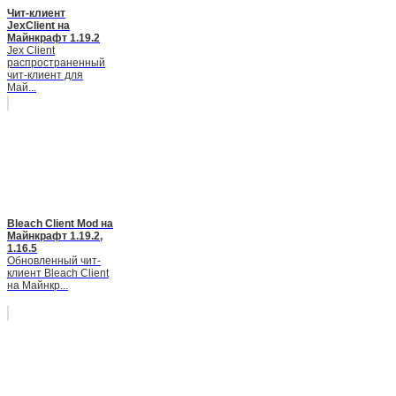
Чит-клиент
JexClient на
Майнкрафт 1.19.2
Jex Client
распространенный
чит-клиент для
Май...
Bleach Client Mod на
Майнкрафт 1.19.2,
1.16.5
Обновленный чит-
клиент Bleach Client
на Майнкр...