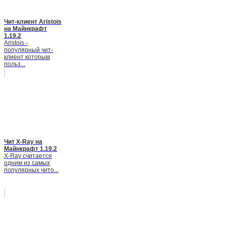
Чит-клиент Aristois
на Майнкрафт
1.19.2
Aristois -
популярный чит-
клиент которым
польз...
Чит X-Ray на
Майнкрафт 1.19.2
X-Ray считается
одним из самых
популярных чито...