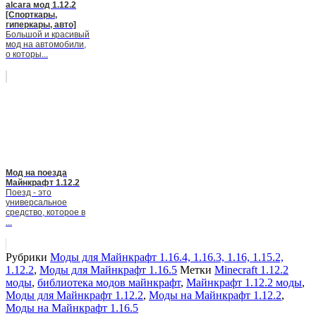
alcara мод 1.12.2
[Спорткары,
гиперкары, авто]
Большой и красивый
мод на автомобили,
о которы...
Мод на поезда
Майнкрафт 1.12.2
Поезд - это
универсальное
средство, которое в
...
Рубрики
Моды для Майнкрафт 1.16.4, 1.16.3, 1.16, 1.15.2,
1.12.2
,
Моды для Майнкрафт 1.16.5
Метки
Minecraft 1.12.2
моды
,
библиотека модов майнкрафт
,
Майнкрафт 1.12.2 моды
,
Моды для Майнкрафт 1.12.2
,
Моды на Майнкрафт 1.12.2
,
Моды на Майнкрафт 1.16.5