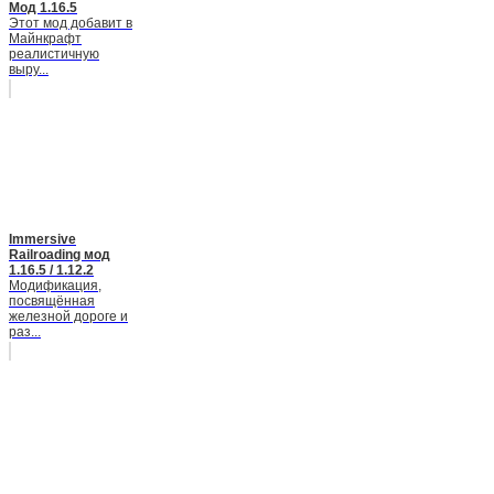
Мод 1.16.5
Этот мод добавит в
Майнкрафт
реалистичную
выру...
Immersive
Railroading мод
1.16.5 / 1.12.2
Модификация,
посвящённая
железной дороге и
раз...