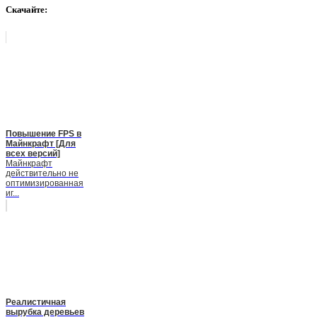
Скачайте:
Повышение FPS в
Майнкрафт [Для
всех версий]
Майнкрафт
действительно не
оптимизированная
иг...
Реалистичная
вырубка деревьев