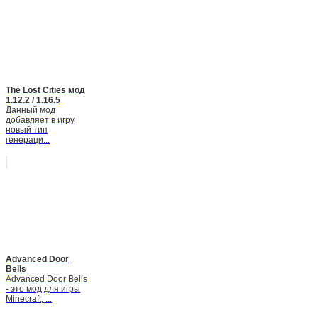
The Lost Cities мод
1.12.2 / 1.16.5
Данный мод
добавляет в игру
новый тип
генераци...
Advanced Door
Bells
Advanced Door Bells
- это мод для игры
Minecraft, ...