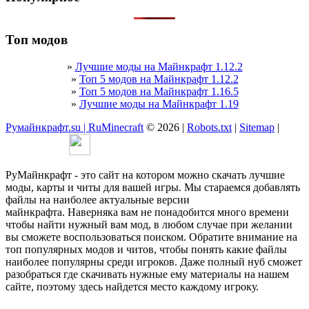
Топ модов
»
Лучшие моды на Майнкрафт 1.12.2
»
Топ 5 модов на Майнкрафт 1.12.2
»
Топ 5 модов на Майнкрафт 1.16.5
»
Лучшие моды на Майнкрафт 1.19
Румайнкрафт.su | RuMinecraft
© 2026 |
Robots.txt
|
Sitemap
|
РуМайнкрафт - это сайт на котором можно скачать лучшие
моды, карты и читы для вашей игры. Мы стараемся добавлять
файлы на наиболее актуальные версии
майнкрафта. Наверняка вам не понадобится много времени
чтобы найти нужный вам мод, в любом случае при желании
вы сможете воспользоваться поиском. Обратите внимание на
топ популярных модов и читов, чтобы понять какие файлы
наиболее популярны среди игроков. Даже полный нуб сможет
разобраться где скачивать нужные ему материалы на нашем
сайте, поэтому здесь найдется место каждому игроку.