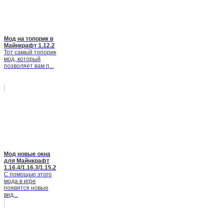
Мод на топорик в
Майнкрафт 1.12.2
Тот самый топорик
мод, который
позволяет вам п...
Мод новые окна
для Майнкрафт
1.16.4/1.16.3/1.15.2
С помощью этого
мода в игре
появятся новые
вид...