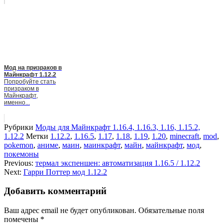
Мод на призраков в
Майнкрафт 1.12.2
Попробуйте стать
призраком в
Майнкрафт,
именно...
Рубрики
Моды для Майнкрафт 1.16.4, 1.16.3, 1.16, 1.15.2,
1.12.2
Метки
1.12.2
,
1.16.5
,
1.17
,
1.18
,
1.19
,
1.20
,
minecraft
,
mod
,
pokemon
,
аниме
,
маин
,
маинкрафт
,
майн
,
майнкрафт
,
мод
,
покемоны
Previous:
термал экспеншен: автоматизация 1.16.5 / 1.12.2
Next:
Гарри Поттер мод 1.12.2
Добавить комментарий
Ваш адрес email не будет опубликован.
Обязательные поля
помечены
*