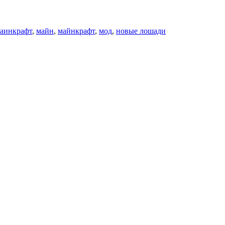
аинкрафт
,
майн
,
майнкрафт
,
мод
,
новые лошади