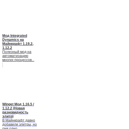
Мод Integrated
Dynamics на
Майнкрафт 1.19.2,
1.12.2
Полезный мод на
автоматизацию
многих процессов...
Winget Мод 1.16.5 /
1.12.2 (Новая
разновидность
элитр)
В Майнкрафт давно
добавили элитры, но
они одно...