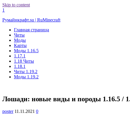
Skip to content
1
Румайнкрафт.su | RuMinecraft
Главная страница
Читы
Моды
Карты
Моды 1.16.5
1.17.1
1.18 Читы
1.18.1
Читы 1.19.2
Моды 1.19.2
Лошади: новые виды и породы 1.16.5 / 1
poster
11.11.2021
0