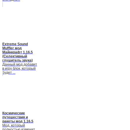
Extreme Sound
Muffler мод
Майнкрафт 1.16.5
(Селективный
глушитель звука)
Данный мод добавит
в игру блок, который
будет ...
Космические
путешествия и
ракеты мод 1.16.5
Мод, который
полностью изменит