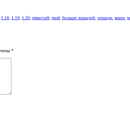
,
1.18
,
1.19
,
1.20
,
minecraft
,
mod
,
больше лошадей
,
лошади
,
маин
,
м
ечены
*