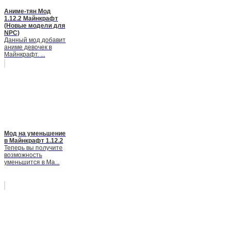
Аниме-тян Мод
1.12.2 Майнкрафт
(Новые модели для
NPC)
Данный мод добавит
аниме девочек в
Майнкрафт. ...
Мод на уменьшение
в Майнкрафт 1.12.2
Теперь вы получите
возможность
уменьшится в Ма...