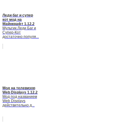
Леди баг и супер
кот мод на
Майнкрафт 1.12.2
Мультик Леди Баг и
Супер-Кот
достаточно популя...
Мод на телевизор
Web Displays 1.12.2
Мод под названием
Web Displays
действительно д...