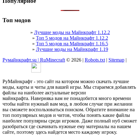
Популярное
Топ модов
»
Лучшие моды на Майнкрафт 1.12.2
»
Топ 5 модов на Майнкрафт 1.12.2
»
Топ 5 модов на Майнкрафт 1.16.5
»
Лучшие моды на Майнкрафт 1.19
Румайнкрафт.su | RuMinecraft
© 2026 |
Robots.txt
|
Sitemap
|
РуМайнкрафт - это сайт на котором можно скачать лучшие
моды, карты и читы для вашей игры. Мы стараемся добавлять
файлы на наиболее актуальные версии
майнкрафта. Наверняка вам не понадобится много времени
чтобы найти нужный вам мод, в любом случае при желании
вы сможете воспользоваться поиском. Обратите внимание на
топ популярных модов и читов, чтобы понять какие файлы
наиболее популярны среди игроков. Даже полный нуб сможет
разобраться где скачивать нужные ему материалы на нашем
сайте, поэтому здесь найдется место каждому игроку.