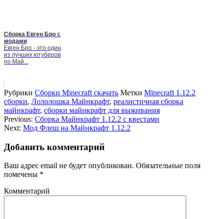
Сборка Евген Бро с
модами
Евген Бро - это один
из лучших ютуберов
по Май...
Рубрики
Сборки Minecraft скачать
Метки
Minecraft 1.12.2
сборки
,
Лололошка Майнкрафт
,
реалистичная сборка
майнкрафт
,
сборки майнкрафт для выживания
Previous:
Сборка Майнкрафт 1.12.2 с квестами
Next:
Мод Флеш на Майнкрафт 1.12.2
Добавить комментарий
Ваш адрес email не будет опубликован.
Обязательные поля
помечены
*
Комментарий