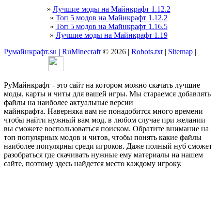
»
Лучшие моды на Майнкрафт 1.12.2
»
Топ 5 модов на Майнкрафт 1.12.2
»
Топ 5 модов на Майнкрафт 1.16.5
»
Лучшие моды на Майнкрафт 1.19
Румайнкрафт.su | RuMinecraft
© 2026 |
Robots.txt
|
Sitemap
|
РуМайнкрафт - это сайт на котором можно скачать лучшие
моды, карты и читы для вашей игры. Мы стараемся добавлять
файлы на наиболее актуальные версии
майнкрафта. Наверняка вам не понадобится много времени
чтобы найти нужный вам мод, в любом случае при желании
вы сможете воспользоваться поиском. Обратите внимание на
топ популярных модов и читов, чтобы понять какие файлы
наиболее популярны среди игроков. Даже полный нуб сможет
разобраться где скачивать нужные ему материалы на нашем
сайте, поэтому здесь найдется место каждому игроку.