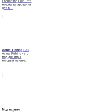
Enchanting Plus - это
мод на зачарования
для М...
Actual Fishing 1.21
Actual Fishing - это
мод для игры,
который меняет...
Мод на авто