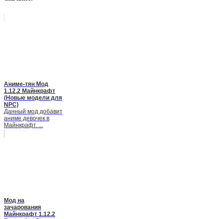
Аниме-тян Мод
1.12.2 Майнкрафт
(Новые модели для
NPC)
Данный мод добавит
аниме девочек в
Майнкрафт. ...
Мод на
зачарования
Майнкрафт 1.12.2