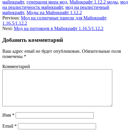
майнкрафт
,
генерация мира мод
,
Майнкрафт 1.12.2 моды
,
мод
на реалистичность майнкрафт
,
мод на реалистичный
майнкрафт
,
Моды на Майнкрафт 1.12.2
Previous:
Мод на солнечные панели для Майнкрафт
1.16.5/1.12.2
Next:
Мод на питомцев в Майнкрафт 1.16.5/1.12.2
Добавить комментарий
Ваш адрес email не будет опубликован.
Обязательные поля
помечены
*
Комментарий
Имя
*
Email
*