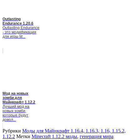
Outlasting
Endurance 1.20.6
Outlasting Endurance
- это модификация
для игры M...
Мод на новых
зомби для
Майнкрафт 1.12.2
Лучший мод на
новых зомби,
которые будут
довол...
Рубрики
Моды для Майнкрафт 1.16.4, 1.16.3, 1.16, 1.15.2,
1.12.2
Метки
Minecraft 1.12.2 моды
,
генерация мира