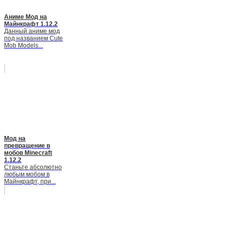
Аниме Мод на
Майнкрафт 1.12.2
Данный аниме мод
под названием Cute
Mob Models...
Мод на
превращение в
мобов Minecraft
1.12.2
Станьте абсолютно
любым мобом в
Майнкрафт, при...