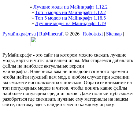
»
Лучшие моды на Майнкрафт 1.12.2
»
Топ 5 модов на Майнкрафт 1.12.2
»
Топ 5 модов на Майнкрафт 1.16.5
»
Лучшие моды на Майнкрафт 1.19
Румайнкрафт.su | RuMinecraft
© 2026 |
Robots.txt
|
Sitemap
|
РуМайнкрафт - это сайт на котором можно скачать лучшие
моды, карты и читы для вашей игры. Мы стараемся добавлять
файлы на наиболее актуальные версии
майнкрафта. Наверняка вам не понадобится много времени
чтобы найти нужный вам мод, в любом случае при желании
вы сможете воспользоваться поиском. Обратите внимание на
топ популярных модов и читов, чтобы понять какие файлы
наиболее популярны среди игроков. Даже полный нуб сможет
разобраться где скачивать нужные ему материалы на нашем
сайте, поэтому здесь найдется место каждому игроку.