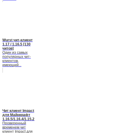
Wurst чит-клиент
1.17 / 1.16.5 [130
читов]
Один из самых
популярных чит-
клиентов,
имеющий...
Чит клиент Impact
для Майнкрафт
1.16.5/1.16.4/1.15.2
Проверенный
временем чит
клиент Impact для