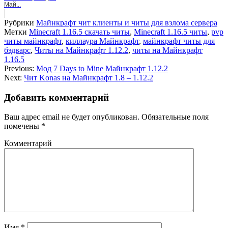
Май...
Рубрики
Майнкрафт чит клиенты и читы для взлома сервера
Метки
Minecraft 1.16.5 скачать читы
,
Minecraft 1.16.5 читы
,
pvp
читы майнкрафт
,
киллаура Майнкрафт
,
майнкрафт читы для
бэдварс
,
Читы на Майнкрафт 1.12.2
,
читы на Майнкрафт
1.16.5
Previous:
Мод 7 Days to Mine Майнкрафт 1.12.2
Next:
Чит Konas на Майнкрафт 1.8 – 1.12.2
Добавить комментарий
Ваш адрес email не будет опубликован.
Обязательные поля
помечены
*
Комментарий
Имя
*