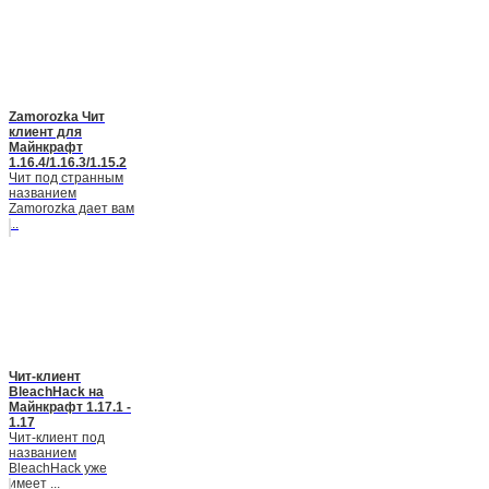
Zamorozka Чит
клиент для
Майнкрафт
1.16.4/1.16.3/1.15.2
Чит под странным
названием
Zamorozka дает вам
...
Чит-клиент
BleachHack на
Майнкрафт 1.17.1 -
1.17
Чит-клиент под
названием
BleachHack уже
имеет ...