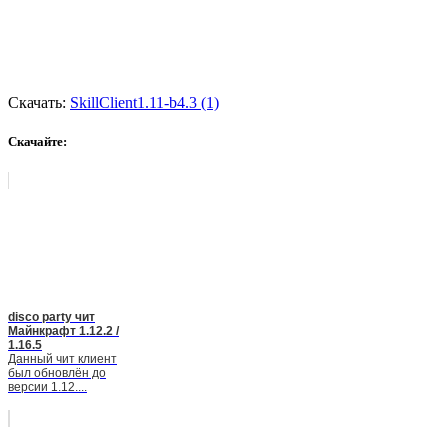
Скачать:
SkillClient1.11-b4.3 (1)
Скачайте:
disco party чит
Майнкрафт 1.12.2 /
1.16.5
Данный чит клиент
был обновлён до
версии 1.12....