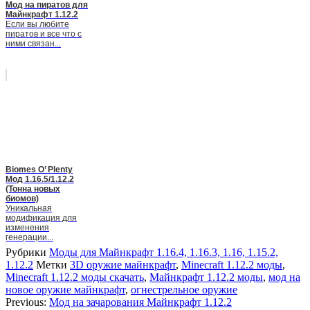
Мод на пиратов для
Майнкрафт 1.12.2
Если вы любите
пиратов и все что с
ними связан...
Biomes O’ Plenty
Мод 1.16.5/1.12.2
(Тонна новых
биомов)
Уникальная
модификация для
изменения
генерации...
Рубрики
Моды для Майнкрафт 1.16.4, 1.16.3, 1.16, 1.15.2,
1.12.2
Метки
3D оружие майнкрафт
,
Minecraft 1.12.2 моды
,
Minecraft 1.12.2 моды скачать
,
Майнкрафт 1.12.2 моды
,
мод на
новое оружие майнкрафт
,
огнестрельное оружие
Previous:
Мод на зачарования Майнкрафт 1.12.2