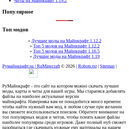
Читы на Майнкрафт 1.19.2
Популярное
Топ модов
»
Лучшие моды на Майнкрафт 1.12.2
»
Топ 5 модов на Майнкрафт 1.12.2
»
Топ 5 модов на Майнкрафт 1.16.5
»
Лучшие моды на Майнкрафт 1.19
Румайнкрафт.su | RuMinecraft
© 2026 |
Robots.txt
|
Sitemap
|
РуМайнкрафт - это сайт на котором можно скачать лучшие
моды, карты и читы для вашей игры. Мы стараемся добавлять
файлы на наиболее актуальные версии
майнкрафта. Наверняка вам не понадобится много времени
чтобы найти нужный вам мод, в любом случае при желании
вы сможете воспользоваться поиском. Обратите внимание на
топ популярных модов и читов, чтобы понять какие файлы
наиболее популярны среди игроков. Даже полный нуб сможет
разобраться где скачивать нужные ему материалы на нашем