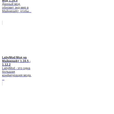
мод 1.16.5
Данный мод,
обновит энд мир в
Майнкрафт, чтобы...
LabyMod Мод на
Майнкрафт 1.16.5 -
1.12.2
LabyMod - это одна
большая
конфигурация мода,
...