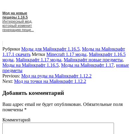
Мод на новые
пещеры 1.16.5
Интересный мод,
который изменит
генерацию пеще...
Рубрики
Моды для Майнкрафт 1.16.5
,
Моды на Майнкрафт
1.17.1 скачать
Метки
Minecraft 1.17 моды
,
Майнкрафт 1.16.5
моды
,
Майнкрафт 1.17 моды
,
Майнкрафт новые предметы
,
Моды на Майнкрафт 1.16.5
,
Моды на Майнкрафт 1.17
,
новые
предметы
Previous:
Мод на руды на Майнкрафт 1.12.2
Next:
Мод на точки на Майнкрафт 1.12.2
Добавить комментарий
Ваш адрес email не будет опубликован.
Обязательные поля
помечены
*
Комментарий