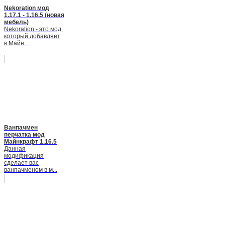
Nekoration мод
1.17.1 - 1.16.5 (новая
мебель)
Nekoration - это мод,
который добавляет
в Майн...
Ванпачмен
перчатка мод
Майнкрафт 1.16.5
Данная
модификация
сделает вас
ванпачменом в м...