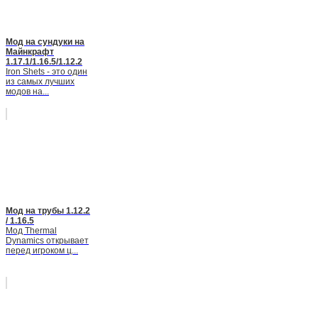
Мод на сундуки на
Майнкрафт
1.17.1/1.16.5/1.12.2
Iron Shets - это один
из самых лучших
модов на...
Мод на трубы 1.12.2
/ 1.16.5
Мод Thermal
Dynamics открывает
перед игроком ц...