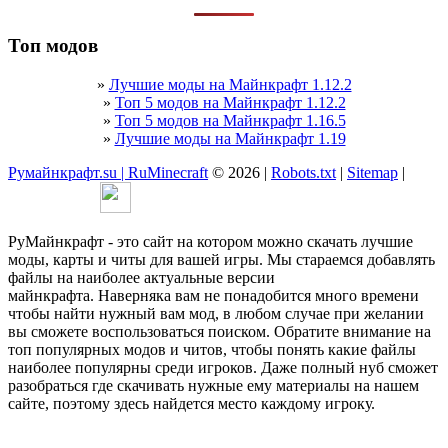
Топ модов
»
Лучшие моды на Майнкрафт 1.12.2
»
Топ 5 модов на Майнкрафт 1.12.2
»
Топ 5 модов на Майнкрафт 1.16.5
»
Лучшие моды на Майнкрафт 1.19
Румайнкрафт.su | RuMinecraft
© 2026 |
Robots.txt
|
Sitemap
|
РуМайнкрафт - это сайт на котором можно скачать лучшие
моды, карты и читы для вашей игры. Мы стараемся добавлять
файлы на наиболее актуальные версии
майнкрафта. Наверняка вам не понадобится много времени
чтобы найти нужный вам мод, в любом случае при желании
вы сможете воспользоваться поиском. Обратите внимание на
топ популярных модов и читов, чтобы понять какие файлы
наиболее популярны среди игроков. Даже полный нуб сможет
разобраться где скачивать нужные ему материалы на нашем
сайте, поэтому здесь найдется место каждому игроку.