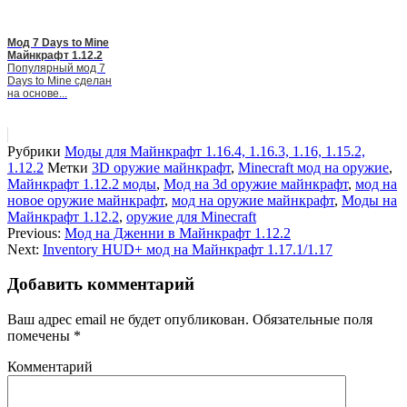
Мод 7 Days to Mine
Майнкрафт 1.12.2
Популярный мод 7
Days to Mine сделан
на основе...
Рубрики
Моды для Майнкрафт 1.16.4, 1.16.3, 1.16, 1.15.2,
1.12.2
Метки
3D оружие майнкрафт
,
Minecraft мод на оружие
,
Майнкрафт 1.12.2 моды
,
Мод на 3d оружие майнкрафт
,
мод на
новое оружие майнкрафт
,
мод на оружие майнкрафт
,
Моды на
Майнкрафт 1.12.2
,
оружие для Minecraft
Previous:
Мод на Дженни в Майнкрафт 1.12.2
Next:
Inventory HUD+ мод на Майнкрафт 1.17.1/1.17
Добавить комментарий
Ваш адрес email не будет опубликован.
Обязательные поля
помечены
*
Комментарий