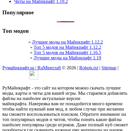
Читы на Майнкрафт 1.19.2
Популярное
Топ модов
»
Лучшие моды на Майнкрафт 1.12.2
»
Топ 5 модов на Майнкрафт 1.12.2
»
Топ 5 модов на Майнкрафт 1.16.5
»
Лучшие моды на Майнкрафт 1.19
Румайнкрафт.su | RuMinecraft
© 2026 |
Robots.txt
|
Sitemap
|
РуМайнкрафт - это сайт на котором можно скачать лучшие
моды, карты и читы для вашей игры. Мы стараемся добавлять
файлы на наиболее актуальные версии
майнкрафта. Наверняка вам не понадобится много времени
чтобы найти нужный вам мод, в любом случае при желании
вы сможете воспользоваться поиском. Обратите внимание на
топ популярных модов и читов, чтобы понять какие файлы
наиболее популярны среди игроков. Даже полный нуб сможет
разобраться где скачивать нужные ему материалы на нашем