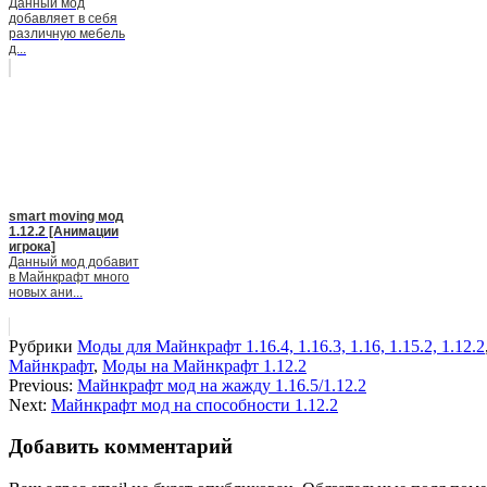
Данный мод
добавляет в себя
различную мебель
д...
smart moving мод
1.12.2 [Анимации
игрока]
Данный мод добавит
в Майнкрафт много
новых ани...
Рубрики
Моды для Майнкрафт 1.16.4, 1.16.3, 1.16, 1.15.2, 1.12.2
Майнкрафт
,
Моды на Майнкрафт 1.12.2
Previous:
Майнкрафт мод на жажду 1.16.5/1.12.2
Next:
Майнкрафт мод на способности 1.12.2
Добавить комментарий