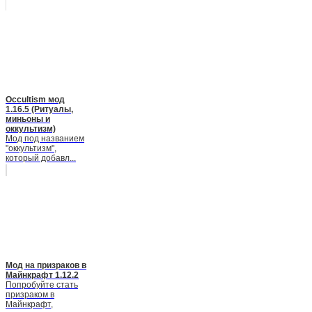
Occultism мод
1.16.5 (Ритуалы,
миньоны и
оккультизм)
Мод под названием
"оккультизм",
который добавл...
Мод на призраков в
Майнкрафт 1.12.2
Попробуйте стать
призраком в
Майнкрафт,