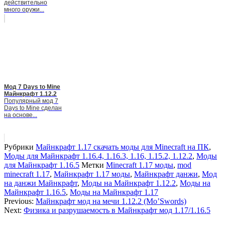
действительно
много оружи...
Мод 7 Days to Mine
Майнкрафт 1.12.2
Популярный мод 7
Days to Mine сделан
на основе...
Рубрики
Майнкрафт 1.17 скачать моды для Minecraft на ПК
,
Моды для Майнкрафт 1.16.4, 1.16.3, 1.16, 1.15.2, 1.12.2
,
Моды
для Майнкрафт 1.16.5
Метки
Minecraft 1.17 моды
,
mod
minecraft 1.17
,
Майнкрафт 1.17 моды
,
Майнкрафт данжи
,
Мод
на данжи Майнкрафт
,
Моды на Майнкрафт 1.12.2
,
Моды на
Майнкрафт 1.16.5
,
Моды на Майнкрафт 1.17
Previous:
Майнкрафт мод на мечи 1.12.2 (Mo’Swords)
Next:
Физика и разрушаемость в Майнкрафт мод 1.17/1.16.5