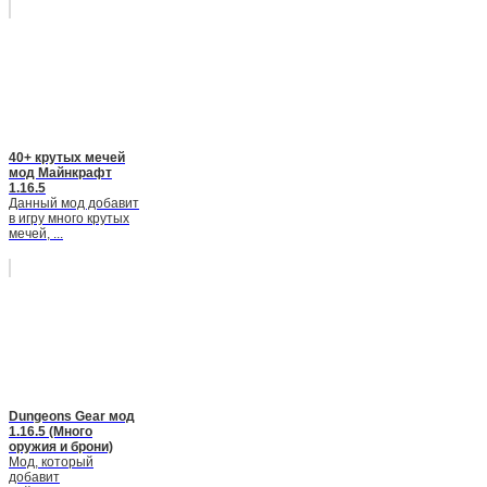
40+ крутых мечей
мод Майнкрафт
1.16.5
Данный мод добавит
в игру много крутых
мечей, ...
Dungeons Gear мод
1.16.5 (Много
оружия и брони)
Мод, который
добавит