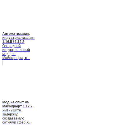
Автоматизация,
индустриализация
1.16.5 / 1.12.2
Очередной
индустриальный
мод для
Майнкрафта, п...
Мод на опыт на
Майнкрафт 1.12.2
Уменьшите
задержку,
создаваемую
сотнями сфер X...