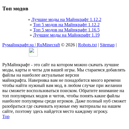
Топ модов
»
Лучшие моды на Майнкрафт 1.12.2
»
Топ 5 модов на Майнкрафт 1.12.2
»
Топ 5 модов на Майнкрафт 1.16.5
»
Лучшие моды на Майнкрафт 1.19
Румайнкрафт.su | RuMinecraft
© 2026 |
Robots.txt
|
Sitemap
|
РуМайнкрафт - это сайт на котором можно скачать лучшие
моды, карты и читы для вашей игры. Мы стараемся добавлять
файлы на наиболее актуальные версии
майнкрафта. Наверняка вам не понадобится много времени
чтобы найти нужный вам мод, в любом случае при желании
вы сможете воспользоваться поиском. Обратите внимание на
топ популярных модов и читов, чтобы понять какие файлы
наиболее популярны среди игроков. Даже полный нуб сможет
разобраться где скачивать нужные ему материалы на нашем
сайте, поэтому здесь найдется место каждому игроку.
Top