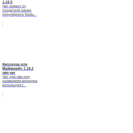
1.16.5
Чит-клиент от
создателя ранее
популярного Nodu...
Киллаура для
Майнкрафт 1.19.2
пвп чит
Чит для пвп под
названием киллаура
используетс...