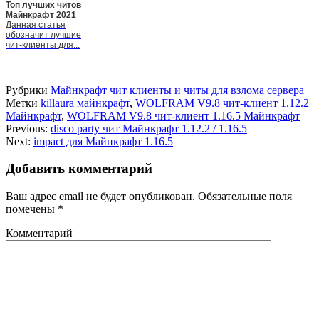
Топ лучших читов
Майнкрафт 2021
Данная статья
обозначит лучшие
чит-клиенты для...
Рубрики
Майнкрафт чит клиенты и читы для взлома сервера
Метки
killaura майнкрафт
,
WOLFRAM V9.8 чит-клиент 1.12.2
Майнкрафт
,
WOLFRAM V9.8 чит-клиент 1.16.5 Майнкрафт
Previous:
disco party чит Майнкрафт 1.12.2 / 1.16.5
Next:
impact для Майнкрафт 1.16.5
Добавить комментарий
Ваш адрес email не будет опубликован.
Обязательные поля
помечены
*
Комментарий