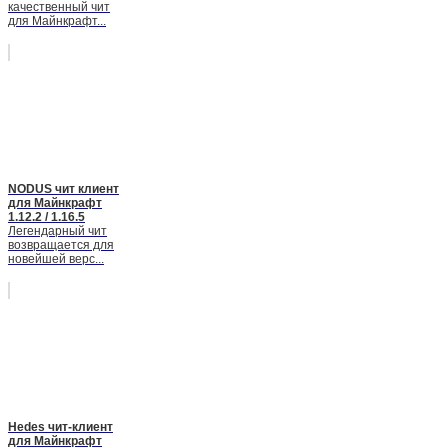
качественный чит
для Майнкрафт...
NODUS чит клиент
для Майнкрафт
1.12.2 / 1.16.5
Легендарный чит
возвращается для
новейшей верс...
Hedes чит-клиент
для Майнкрафт