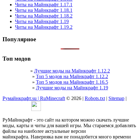
Читы на Майнкрафт 1.17.1
Читы на Майнкрафт 1.18.1
Читы на Майнкрафт 1.18.2
Читы на Майнкрафт 1.19
Читы на Майнкрафт 1.19.2
Популярное
Топ модов
»
Лучшие моды на Майнкрафт 1.12.2
»
Топ 5 модов на Майнкрафт 1.12.2
»
Топ 5 модов на Майнкрафт 1.16.5
»
Лучшие моды на Майнкрафт 1.19
Румайнкрафт.su | RuMinecraft
© 2026 |
Robots.txt
|
Sitemap
|
РуМайнкрафт - это сайт на котором можно скачать лучшие
моды, карты и читы для вашей игры. Мы стараемся добавлять
файлы на наиболее актуальные версии
майнкрафта. Наверняка вам не понадобится много времени