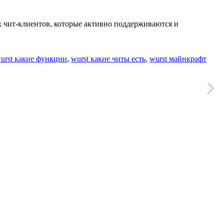
х чит-клиентов, которые активно поддерживаются и
urst какие функции
,
wurst какие читы есть
,
wurst майнкрафт