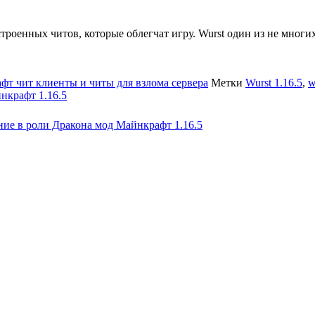
роенных читов, которые облегчат игру. Wurst один из не многи
фт чит клиенты и читы для взлома сервера
Метки
Wurst 1.16.5
,
w
йнкрафт 1.16.5
ие в роли Дракона мод Майнкрафт 1.16.5