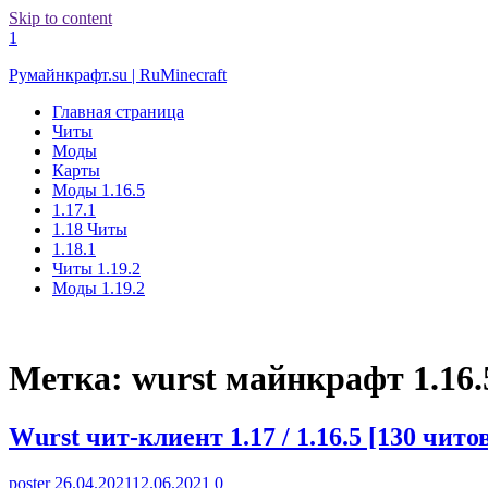
Skip to content
1
Румайнкрафт.su | RuMinecraft
Главная страница
Читы
Моды
Карты
Моды 1.16.5
1.17.1
1.18 Читы
1.18.1
Читы 1.19.2
Моды 1.19.2
Метка:
wurst майнкрафт 1.16.
Wurst чит-клиент 1.17 / 1.16.5 [130 чито
poster
26.04.2021
12.06.2021
0