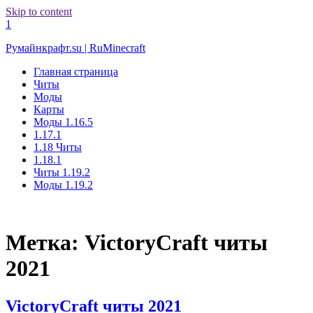
Skip to content
1
Румайнкрафт.su | RuMinecraft
Главная страница
Читы
Моды
Карты
Моды 1.16.5
1.17.1
1.18 Читы
1.18.1
Читы 1.19.2
Моды 1.19.2
Метка:
VictoryCraft читы
2021
VictoryCraft читы 2021