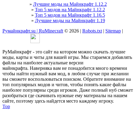
»
Лучшие моды на Майнкрафт 1.12.2
»
Топ 5 модов на Майнкрафт 1.12.2
»
Топ 5 модов на Майнкрафт 1.16.5
»
Лучшие моды на Майнкрафт 1.19
Румайнкрафт.su | RuMinecraft
© 2026 |
Robots.txt
|
Sitemap
|
РуМайнкрафт - это сайт на котором можно скачать лучшие
моды, карты и читы для вашей игры. Мы стараемся добавлять
файлы на наиболее актуальные версии
майнкрафта. Наверняка вам не понадобится много времени
чтобы найти нужный вам мод, в любом случае при желании
вы сможете воспользоваться поиском. Обратите внимание на
топ популярных модов и читов, чтобы понять какие файлы
наиболее популярны среди игроков. Даже полный нуб сможет
разобраться где скачивать нужные ему материалы на нашем
сайте, поэтому здесь найдется место каждому игроку.
Top