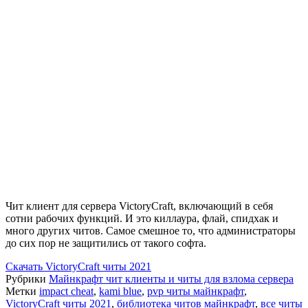
Чит клиент для сервера VictoryCraft, включающий в себя
сотни рабочих функций. И это киллаура, флай, спидхак и
много других читов. Самое смешное то, что администраторы
до сих пор не защитились от такого софта.
Скачать
VictoryCraft читы 2021
Рубрики
Майнкрафт чит клиенты и читы для взлома сервера
Метки
impact cheat
,
kami blue
,
pvp читы майнкрафт
,
VictoryCraft читы 2021
,
библиотека читов майнкрафт
,
все читы