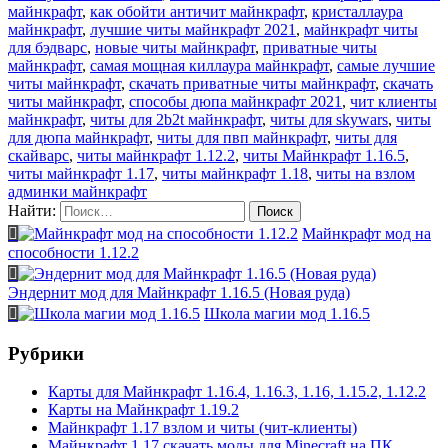
майнкрафт
,
как обойти античит майнкрафт
,
кристаллаура
майнкрафт
,
лучшие читы майнкрафт 2021
,
майнкрафт читы
для бэдварс
,
новые читы майнкрафт
,
приватные читы
майнкрафт
,
самая мощная киллаура майнкрафт
,
самые лучшие
читы майнкрафт
,
скачать приватные читы майнкрафт
,
скачать
читы майнкрафт
,
способы дюпа майнкрафт 2021
,
чит клиенты
майнкрафт
,
читы для 2b2t майнкрафт
,
читы для skywars
,
читы
для дюпа майнкрафт
,
читы для пвп майнкрафт
,
читы для
скайварс
,
читы майнкрафт 1.12.2
,
читы Майнкрафт 1.16.5
,
читы майнкрафт 1.17
,
читы майнкрафт 1.18
,
читы на взлом
админки майнкрафт
Найти:
Майнкрафт мод на
способности 1.12.2
Эндернит мод для Майнкрафт 1.16.5 (Новая руда)
Школа магии мод 1.16.5
Рубрики
Карты для Майнкрафт 1.16.4, 1.16.3, 1.16, 1.15.2, 1.12.2
Карты на Майнкрафт 1.19.2
Майнкрафт 1.17 взлом и читы (чит-клиенты)
Майнкрафт 1.17 скачать моды для Minecraft на ПК