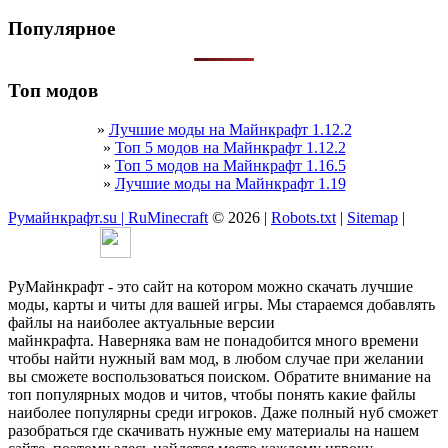
Популярное
Топ модов
»
Лучшие моды на Майнкрафт 1.12.2
»
Топ 5 модов на Майнкрафт 1.12.2
»
Топ 5 модов на Майнкрафт 1.16.5
»
Лучшие моды на Майнкрафт 1.19
Румайнкрафт.su | RuMinecraft
© 2026 |
Robots.txt
|
Sitemap
|
РуМайнкрафт - это сайт на котором можно скачать лучшие
моды, карты и читы для вашей игры. Мы стараемся добавлять
файлы на наиболее актуальные версии
майнкрафта. Наверняка вам не понадобится много времени
чтобы найти нужный вам мод, в любом случае при желании
вы сможете воспользоваться поиском. Обратите внимание на
топ популярных модов и читов, чтобы понять какие файлы
наиболее популярны среди игроков. Даже полный нуб сможет
разобраться где скачивать нужные ему материалы на нашем