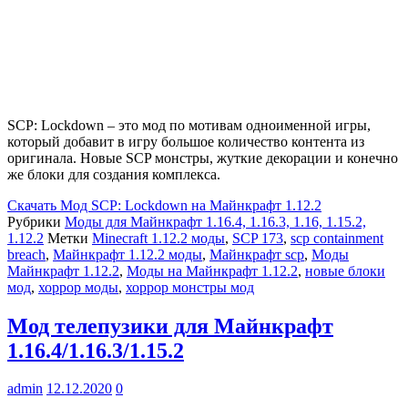
SCP: Lockdown – это мод по мотивам одноименной игры,
который добавит в игру большое количество контента из
оригинала. Новые SCP монстры, жуткие декорации и конечно
же блоки для создания комплекса.
Скачать
Мод SCP: Lockdown на Майнкрафт 1.12.2
Рубрики
Моды для Майнкрафт 1.16.4, 1.16.3, 1.16, 1.15.2,
1.12.2
Метки
Minecraft 1.12.2 моды
,
SCP 173
,
scp containment
breach
,
Майнкрафт 1.12.2 моды
,
Майнкрафт scp
,
Моды
Майнкрафт 1.12.2
,
Моды на Майнкрафт 1.12.2
,
новые блоки
мод
,
хоррор моды
,
хоррор монстры мод
Мод телепузики для Майнкрафт
1.16.4/1.16.3/1.15.2
admin
12.12.2020
0