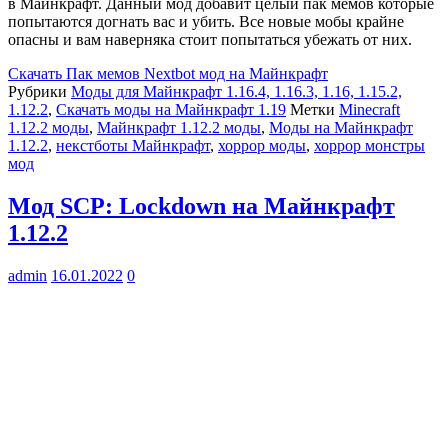
в Майнкрафт. Данный мод добавит целый пак мемов которые
попытаются догнать вас и убить. Все новые мобы крайне
опасны и вам наверняка стоит попытаться убежать от них.
Скачать
Пак мемов Nextbot мод на Майнкрафт
Рубрики
Моды для Майнкрафт 1.16.4, 1.16.3, 1.16, 1.15.2,
1.12.2
,
Скачать моды на Майнкрафт 1.19
Метки
Minecraft
1.12.2 моды
,
Майнкрафт 1.12.2 моды
,
Моды на Майнкрафт
1.12.2
,
некстботы Майнкрафт
,
хоррор моды
,
хоррор монстры
мод
Мод SCP: Lockdown на Майнкрафт
1.12.2
admin
16.01.2022
0