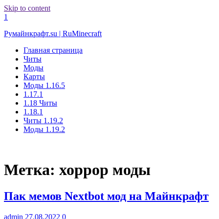
Skip to content
1
Румайнкрафт.su | RuMinecraft
Главная страница
Читы
Моды
Карты
Моды 1.16.5
1.17.1
1.18 Читы
1.18.1
Читы 1.19.2
Моды 1.19.2
Метка:
хоррор моды
Пак мемов Nextbot мод на Майнкрафт
admin
27.08.2022
0