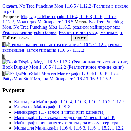
Скачать
No Tree Punching Мод 1.16.5 / 1.12.2 (Реализм в начале
игры)
Рубрики
Моды для Майнкрафт 1.16.4, 1.16.3, 1.16, 1.15.2,
1.12.2
,
Моды для Майнкрафт 1.16.5
Метки
No Tree Punching
Мод
,
No Tree Punching Мод 1.16.5
,
реализм майнкрафт мод
,
Реализм майнкрафт сборка
,
Реалистичность мод майнкрафт
Найти:
термал
экспеншен: автоматизация 1.16.5 / 1.12.2
Book Display Мод 1.16.5 / 1.12.2 (Реалистичное чтение книг)
PattysMoreStuff Мод на Майнкрафт 1.16.4/1.16.3/1.15.2
Рубрики
Карты для Майнкрафт 1.16.4, 1.16.3, 1.16, 1.15.2, 1.12.2
Карты на Майнкрафт 1.19.2
Майнкрафт 1.17 взлом и читы (чит-клиенты)
Майнкрафт 1.17 скачать моды для Minecraft на ПК
Майнкрафт чит клиенты и читы для взлома сервера
Моды для Майнкрафт 1.16.4, 1.16.3, 1.16, 1.15.2, 1.12.2