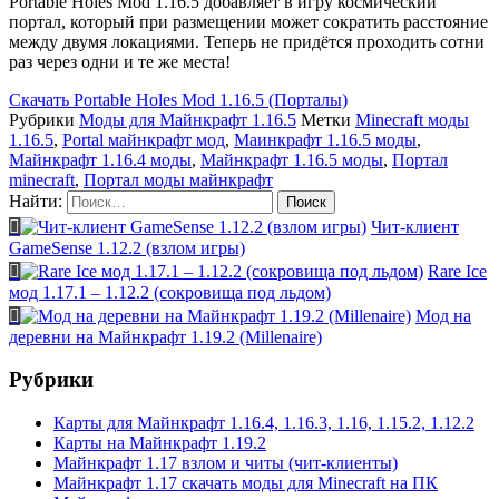
Portable Holes Mod 1.16.5 добавляет в игру космический
портал, который при размещении может сократить расстояние
между двумя локациями. Теперь не придётся проходить сотни
раз через одни и те же места!
Скачать
Portable Holes Mod 1.16.5 (Порталы)
Рубрики
Моды для Майнкрафт 1.16.5
Метки
Minecraft моды
1.16.5
,
Portal майнкрафт мод
,
Маинкрафт 1.16.5 моды
,
Майнкрафт 1.16.4 моды
,
Майнкрафт 1.16.5 моды
,
Портал
minecraft
,
Портал моды майнкрафт
Найти:
Чит-клиент
GameSense 1.12.2 (взлом игры)
Rare Ice
мод 1.17.1 – 1.12.2 (сокровища под льдом)
Мод на
деревни на Майнкрафт 1.19.2 (Millenaire)
Рубрики
Карты для Майнкрафт 1.16.4, 1.16.3, 1.16, 1.15.2, 1.12.2
Карты на Майнкрафт 1.19.2
Майнкрафт 1.17 взлом и читы (чит-клиенты)
Майнкрафт 1.17 скачать моды для Minecraft на ПК