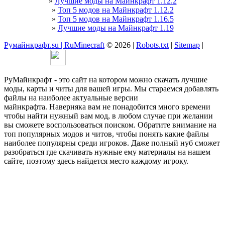
»
Лучшие моды на Майнкрафт 1.12.2
»
Топ 5 модов на Майнкрафт 1.12.2
»
Топ 5 модов на Майнкрафт 1.16.5
»
Лучшие моды на Майнкрафт 1.19
Румайнкрафт.su | RuMinecraft
© 2026 |
Robots.txt
|
Sitemap
|
РуМайнкрафт - это сайт на котором можно скачать лучшие
моды, карты и читы для вашей игры. Мы стараемся добавлять
файлы на наиболее актуальные версии
майнкрафта. Наверняка вам не понадобится много времени
чтобы найти нужный вам мод, в любом случае при желании
вы сможете воспользоваться поиском. Обратите внимание на
топ популярных модов и читов, чтобы понять какие файлы
наиболее популярны среди игроков. Даже полный нуб сможет
разобраться где скачивать нужные ему материалы на нашем
сайте, поэтому здесь найдется место каждому игроку.