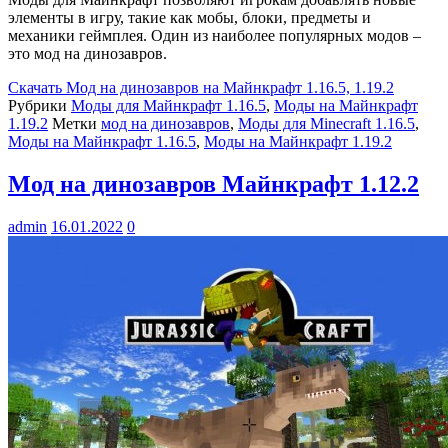
элементы в игру, такие как мобы, блоки, предметы и
механики геймплея. Один из наиболее популярных модов –
это мод на динозавров.
Скачать
Мод на динозавров на Майнкрафт 1.16.5, 1.19.2
Рубрики
Моды для Майнкрафт 1.16.5
,
Моды на Майнкрафт
1.19.2
Метки
мод на динозавров
,
Моды для Minecraft 1.16.5
,
Моды на Майнкрафт 1.16.5
,
Моды на Майнкрафт 1.19.2
Мод на динозавров Майнкрафт 1.12.2
admin
16.01.2022
0