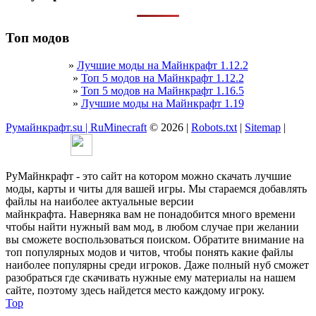
Топ модов
»
Лучшие моды на Майнкрафт 1.12.2
»
Топ 5 модов на Майнкрафт 1.12.2
»
Топ 5 модов на Майнкрафт 1.16.5
»
Лучшие моды на Майнкрафт 1.19
Румайнкрафт.su | RuMinecraft
© 2026 |
Robots.txt
|
Sitemap
|
РуМайнкрафт - это сайт на котором можно скачать лучшие
моды, карты и читы для вашей игры. Мы стараемся добавлять
файлы на наиболее актуальные версии
майнкрафта. Наверняка вам не понадобится много времени
чтобы найти нужный вам мод, в любом случае при желании
вы сможете воспользоваться поиском. Обратите внимание на
топ популярных модов и читов, чтобы понять какие файлы
наиболее популярны среди игроков. Даже полный нуб сможет
разобраться где скачивать нужные ему материалы на нашем
сайте, поэтому здесь найдется место каждому игроку.
Top