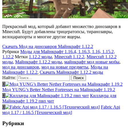
Прекрасный мод, который добавит множество динозавров в
Minecraft. Будут добавлены трицератопсы, тиранозавры,
велоцарапорты и многие другие ящеры.
Скачать
Мод на динозавров Майнкрафт 1.12.2
Рубрики
Моды для Майнкрафт 1.16.4, 1.16.3, 1.16, 1.15.2,
1.12.2
Метки
1.12.2 моды
,
Minecraft 1.12.2
,
Minecraft 1.12.2
моды
,
Майнкрафт 1.12.2 моды
,
майнкрафт мод новые мобы
,
мод на динозавров
,
мод на новые предметы
,
Моды на
Майнкрафт 1.12.2
,
Скачать Майнкрафт 1.12.2 моды
Найти:
Мод YUNG’s Better Nether Fortresses на Майнкрафт 1.19.2
Киллаура для
Майнкрафт 1.19.2 пвп чит
Fabric Api
мод 1.17 / 1.16.5 [Технический мод]
Рубрики