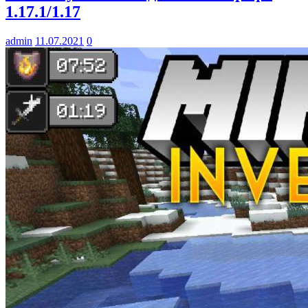
1.17.1/1.17
admin
11.07.2021
0