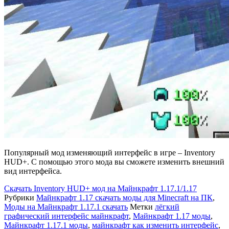
Популярный мод изменяющий интерфейс в игре – Inventory
HUD+. С помощью этого мода вы сможете изменить внешний
вид интерфейса.
Скачать
Inventory HUD+ мод на Майнкрафт 1.17.1/1.17
Рубрики
Майнкрафт 1.17 скачать моды для Minecraft на ПК
,
Моды на Майнкрафт 1.17.1 скачать
Метки
лёгкий
графический интерфейс майнкрафт
,
Майнкрафт 1.17 моды
,
Майнкрафт 1.17.1 моды
,
майнкрафт как изменить интерфейс
,