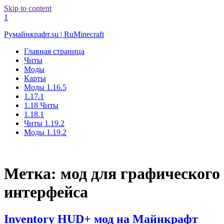
Skip to content
1
Румайнкрафт.su | RuMinecraft
Главная страница
Читы
Моды
Карты
Моды 1.16.5
1.17.1
1.18 Читы
1.18.1
Читы 1.19.2
Моды 1.19.2
Метка:
мод для графического
интерфейса
Inventory HUD+ мод на Майнкрафт