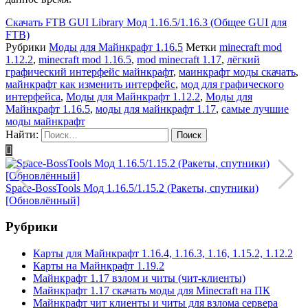
Скачать
FTB GUI Library Мод 1.16.5/1.16.3 (Общее GUI для
FTB)
Рубрики
Моды для Майнкрафт 1.16.5
Метки
minecraft mod
1.12.2
,
minecraft mod 1.16.5
,
mod minecraft 1.17
,
лёгкий
графический интерфейс майнкрафт
,
маинкрафт моды скачать
,
майнкрафт как изменить интерфейс
,
мод для графического
интерфейса
,
Моды для Майнкрафт 1.12.2
,
Моды для
Майнкрафт 1.16.5
,
моды для майнкрафт 1.17
,
самые лучшие
моды майнкрафт
Найти:
1
Space-BossTools Мод 1.16.5/1.15.2 (Ракеты, спутники)
[Обновлённый]
Рубрики
Карты для Майнкрафт 1.16.4, 1.16.3, 1.16, 1.15.2, 1.12.2
Карты на Майнкрафт 1.19.2
Майнкрафт 1.17 взлом и читы (чит-клиенты)
Майнкрафт 1.17 скачать моды для Minecraft на ПК
Майнкрафт чит клиенты и читы для взлома сервера