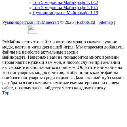
»
Топ 5 модов на Майнкрафт 1.12.2
»
Топ 5 модов на Майнкрафт 1.16.5
»
Лучшие моды на Майнкрафт 1.19
Румайнкрафт.su | RuMinecraft
© 2026 |
Robots.txt
|
Sitemap
|
РуМайнкрафт - это сайт на котором можно скачать лучшие
моды, карты и читы для вашей игры. Мы стараемся добавлять
файлы на наиболее актуальные версии
майнкрафта. Наверняка вам не понадобится много времени
чтобы найти нужный вам мод, в любом случае при желании
вы сможете воспользоваться поиском. Обратите внимание на
топ популярных модов и читов, чтобы понять какие файлы
наиболее популярны среди игроков. Даже полный нуб сможет
разобраться где скачивать нужные ему материалы на нашем
сайте, поэтому здесь найдется место каждому игроку.
Top