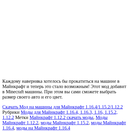
Каждому наверняка хотелось бы прокатиться на машине в
Майнкрафт и теперь это стало возможным! Этот мод добавит
в Minecraft машины. При этом вы сами сможете выбрать
размер своего авто и его цвет.
Скачать
Мод на машины для Майнкрафт 1.16.4/1.15.2/1.12.2
Рубрики
Моды для Майнкрафт 1.16.4, 1.16.3, 1.16, 1.15.2,
1.12.2
Метки
Майнкрафт 1.12.2 скачать моды
,
Моды
Майнкрафт 1.12.2
,
моды Майнкрафт 1.15.2
,
моды Майнкрафт
1.16.4
,
моды на Майнкрафт 1.16.4