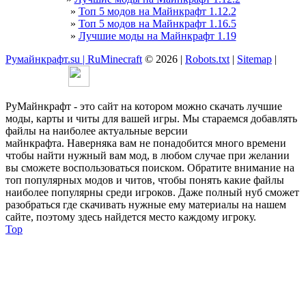
»
Топ 5 модов на Майнкрафт 1.12.2
»
Топ 5 модов на Майнкрафт 1.16.5
»
Лучшие моды на Майнкрафт 1.19
Румайнкрафт.su | RuMinecraft
© 2026 |
Robots.txt
|
Sitemap
|
РуМайнкрафт - это сайт на котором можно скачать лучшие
моды, карты и читы для вашей игры. Мы стараемся добавлять
файлы на наиболее актуальные версии
майнкрафта. Наверняка вам не понадобится много времени
чтобы найти нужный вам мод, в любом случае при желании
вы сможете воспользоваться поиском. Обратите внимание на
топ популярных модов и читов, чтобы понять какие файлы
наиболее популярны среди игроков. Даже полный нуб сможет
разобраться где скачивать нужные ему материалы на нашем
сайте, поэтому здесь найдется место каждому игроку.
Top