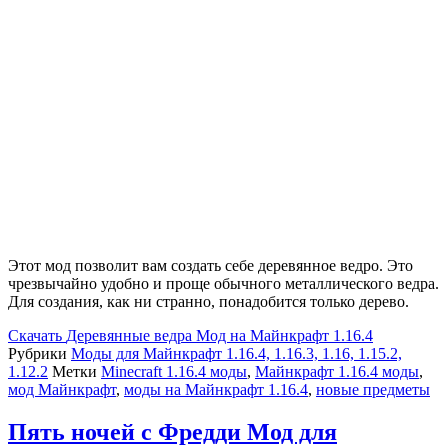
Этот мод позволит вам создать себе деревянное ведро. Это
чрезвычайно удобно и проще обычного металлического ведра.
Для создания, как ни странно, понадобится только дерево.
Скачать
Деревянные ведра Мод на Майнкрафт 1.16.4
Рубрики
Моды для Майнкрафт 1.16.4, 1.16.3, 1.16, 1.15.2,
1.12.2
Метки
Minecraft 1.16.4 моды
,
Майнкрафт 1.16.4 моды
,
мод Майнкрафт
,
моды на Майнкрафт 1.16.4
,
новые предметы
Пять ночей с Фредди Мод для