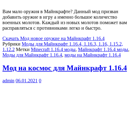
Вам мало оружия в Майнкрафте? Данный мод призван
добавить оружие в игру а именно большое количество
военных молотов. Каждый из новых молотов поможет вам
расправляться с противниками легко и быстро.
Скачать
Мод новое оружие на Майнкрафт 1.16.4
Рубрики
Моды для Майнкрафт 1.16.4, 1.16.3, 1.16, 1.15.2,
1.12.2
Метки
Minecraft 1.16.4 моды
,
Майнкрафт 1.16.4 моды
,
Моды для Майнкрафт 1.16.4
,
моды на Майнкрафт 1.16.4
Мод на космос для Майнкрафт 1.16.4
admin
06.01.2021
0