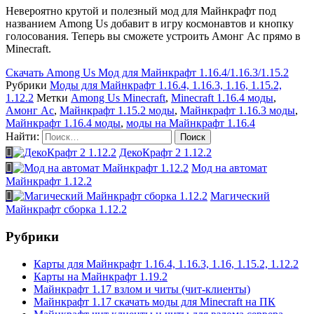
Невероятно крутой и полезный мод для Майнкрафт под
названием Among Us добавит в игру космонавтов и кнопку
голосования. Теперь вы сможете устроить Амонг Ас прямо в
Minecraft.
Скачать
Among Us Мод для Майнкрафт 1.16.4/1.16.3/1.15.2
Рубрики
Моды для Майнкрафт 1.16.4, 1.16.3, 1.16, 1.15.2,
1.12.2
Метки
Among Us Minecraft
,
Minecraft 1.16.4 моды
,
Амонг Ас
,
Майнкрафт 1.15.2 моды
,
Майнкрафт 1.16.3 моды
,
Майнкрафт 1.16.4 моды
,
моды на Майнкрафт 1.16.4
Найти:
ДекоКрафт 2 1.12.2
Мод на автомат
Майнкрафт 1.12.2
Магический
Майнкрафт сборка 1.12.2
Рубрики
Карты для Майнкрафт 1.16.4, 1.16.3, 1.16, 1.15.2, 1.12.2
Карты на Майнкрафт 1.19.2
Майнкрафт 1.17 взлом и читы (чит-клиенты)
Майнкрафт 1.17 скачать моды для Minecraft на ПК