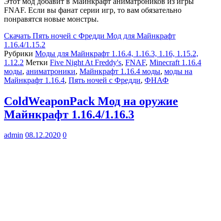
Этот мод добавит в Майнкрафт аниматроников из игры
FNAF. Если вы фанат серии игр, то вам обязательно
понравятся новые монстры.
Скачать
Пять ночей с Фредди Мод для Майнкрафт
1.16.4/1.15.2
Рубрики
Моды для Майнкрафт 1.16.4, 1.16.3, 1.16, 1.15.2,
1.12.2
Метки
Five Night At Freddy's
,
FNAF
,
Minecraft 1.16.4
моды
,
аниматроники
,
Майнкрафт 1.16.4 моды
,
моды на
Майнкрафт 1.16.4
,
Пять ночей с Фредди
,
ФНАФ
ColdWeaponPack Мод на оружие
Майнкрафт 1.16.4/1.16.3
admin
08.12.2020
0