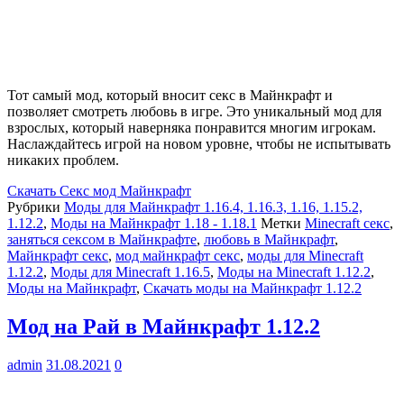
Тот самый мод, который вносит секс в Майнкрафт и
позволяет смотреть любовь в игре. Это уникальный мод для
взрослых, который наверняка понравится многим игрокам.
Наслаждайтесь игрой на новом уровне, чтобы не испытывать
никаких проблем.
Скачать
Секс мод Майнкрафт
Рубрики
Моды для Майнкрафт 1.16.4, 1.16.3, 1.16, 1.15.2,
1.12.2
,
Моды на Майнкрафт 1.18 - 1.18.1
Метки
Minecraft секс
,
заняться сексом в Майнкрафте
,
любовь в Майнкрафт
,
Майнкрафт секс
,
мод майнкрафт секс
,
моды для Minecraft
1.12.2
,
Моды для Minecraft 1.16.5
,
Моды на Minecraft 1.12.2
,
Моды на Майнкрафт
,
Скачать моды на Майнкрафт 1.12.2
Мод на Рай в Майнкрафт 1.12.2
admin
31.08.2021
0