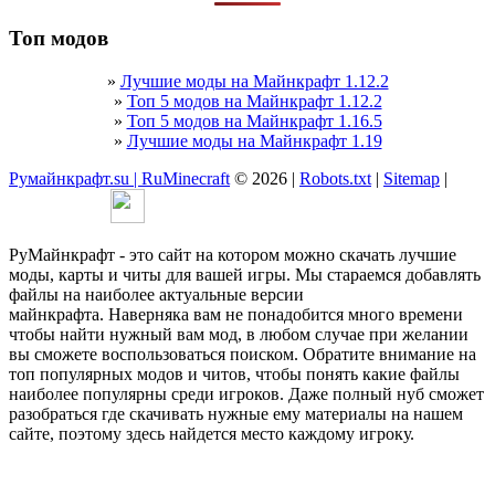
Топ модов
»
Лучшие моды на Майнкрафт 1.12.2
»
Топ 5 модов на Майнкрафт 1.12.2
»
Топ 5 модов на Майнкрафт 1.16.5
»
Лучшие моды на Майнкрафт 1.19
Румайнкрафт.su | RuMinecraft
© 2026 |
Robots.txt
|
Sitemap
|
РуМайнкрафт - это сайт на котором можно скачать лучшие
моды, карты и читы для вашей игры. Мы стараемся добавлять
файлы на наиболее актуальные версии
майнкрафта. Наверняка вам не понадобится много времени
чтобы найти нужный вам мод, в любом случае при желании
вы сможете воспользоваться поиском. Обратите внимание на
топ популярных модов и читов, чтобы понять какие файлы
наиболее популярны среди игроков. Даже полный нуб сможет
разобраться где скачивать нужные ему материалы на нашем
сайте, поэтому здесь найдется место каждому игроку.