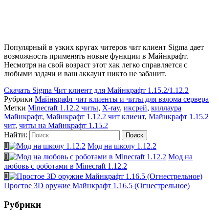
Популярный в узких кругах читеров чит клиент Sigma дает
возможность применять новые функции в Майнкрафт.
Несмотря на свой возраст этот хак легко справляется с
любыми задачи и ваш аккаунт никто не забанит.
Скачать
Sigma Чит клиент для Майнкрафт 1.15.2/1.12.2
Рубрики
Майнкрафт чит клиенты и читы для взлома сервера
Метки
Minecraft 1.12.2 читы
,
X-ray
,
иксрей
,
киллаура
Майнкрафт
,
Майнкрафт 1.12.2 чит клиент
,
Майнкрафт 1.15.2
чит
,
читы на Майнкрафт 1.15.2
Найти:
Мод на школу 1.12.2
Мод на
любовь с роботами в Minecraft 1.12.2
Простое 3D оружие Майнкрафт 1.16.5 (Огнестрельное)
Рубрики