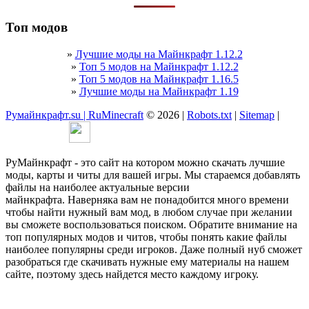
Топ модов
»
Лучшие моды на Майнкрафт 1.12.2
»
Топ 5 модов на Майнкрафт 1.12.2
»
Топ 5 модов на Майнкрафт 1.16.5
»
Лучшие моды на Майнкрафт 1.19
Румайнкрафт.su | RuMinecraft
© 2026 |
Robots.txt
|
Sitemap
|
РуМайнкрафт - это сайт на котором можно скачать лучшие
моды, карты и читы для вашей игры. Мы стараемся добавлять
файлы на наиболее актуальные версии
майнкрафта. Наверняка вам не понадобится много времени
чтобы найти нужный вам мод, в любом случае при желании
вы сможете воспользоваться поиском. Обратите внимание на
топ популярных модов и читов, чтобы понять какие файлы
наиболее популярны среди игроков. Даже полный нуб сможет
разобраться где скачивать нужные ему материалы на нашем
сайте, поэтому здесь найдется место каждому игроку.