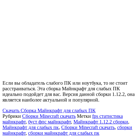
Если вы обладатель слабого ПК или ноутбука, то не стоит
расстраиваться. Эта сборка Майнкрафт для слабых ПК
идеально подойдет для вас. Версия данной сборки 1.12.2, она
является наиболее актуальной и популярной.
Скачать
Сборка Майнкрафт для слабых ПК
Рубрики
Сборки Minecraft скачать
Метки
fps статистика
майнкрафт
,
буст фпс майнкрафт
,
Майнкрафт 1.12.2 сборки
,
Майнкрафт для слабых пк
,
Сборки Minecraft скачать
,
сборки
майнкрафт
,
сборки майнкрафт для слабых пк