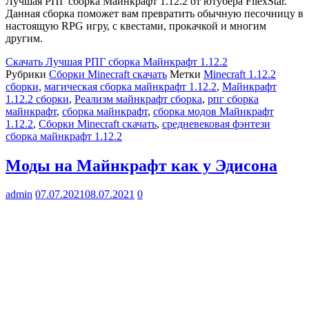
Лучшая РПГ сборка Майнкрафт 1.12.2 от ютубера FllexStar.
Данная сборка поможет вам превратить обычную песочницу в
настоящую RPG игру, с квестами, прокачкой и многим
другим.
Скачать
Лучшая РПГ сборка Майнкрафт 1.12.2
Рубрики
Сборки Minecraft скачать
Метки
Minecraft 1.12.2
сборки
,
магическая сборка майнкрафт 1.12.2
,
Майнкрафт
1.12.2 сборки
,
Реализм майнкрафт сборка
,
рпг сборка
майнкрафт
,
сборка майнкрафт
,
сборка модов Майнкрафт
1.12.2
,
Сборки Minecraft скачать
,
средневековая фэнтези
сборка майнкрафт 1.12.2
Моды на Майнкрафт как у Эдисона
admin
07.07.2021
08.07.2021
0