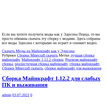
Если вы хотите получить моды как у Эдисона Перца, то вы
просто обязаны скачать эту сборку с модами. Здесь собраны
все моды Эдисона с которыми он играет и снимает видео.
Скачать
Моды на Майнкрафт как у Эдисона
Рубрики
Сборки Minecraft скачать
Метки
лучшая сборка
майнкрафт
,
Майнкрафт 1.12.2 сборки
,
Реализм майнкрафт
сборка
,
реалистичная сборка майнкрафт
,
сборка майнкрафт
,
Сборки Minecraft скачать
,
сборки майнкрафт для выживания
Cборка Майнкрафт 1.12.2 для слабых
ПК и выживания
admin
03.07.2021
0