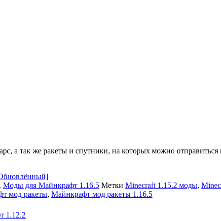
рс, а так же ракеты и спутники, на которых можно отправиться
 [Обновлённый]
,
Моды для Майнкрафт 1.16.5
Метки
Minecraft 1.15.2 моды
,
Minec
т мод ракеты
,
Майнкрафт мод ракеты 1.16.5
 1.12.2