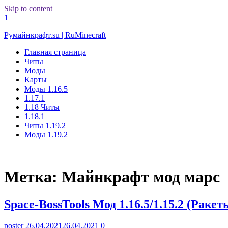
Skip to content
1
Румайнкрафт.su | RuMinecraft
Главная страница
Читы
Моды
Карты
Моды 1.16.5
1.17.1
1.18 Читы
1.18.1
Читы 1.19.2
Моды 1.19.2
Метка:
Майнкрафт мод марс
Space-BossTools Мод 1.16.5/1.15.2 (Рак
poster
26.04.2021
26.04.2021
0