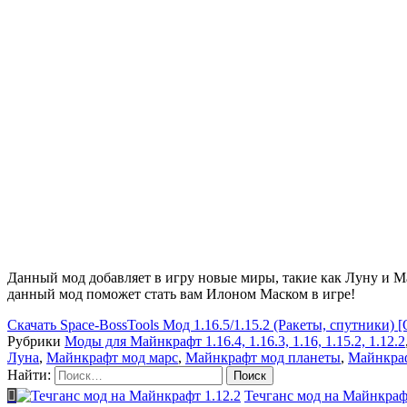
Данный мод добавляет в игру новые миры, такие как Луну и Ма
данный мод поможет стать вам Илоном Маском в игре!
Скачать
Space-BossTools Мод 1.16.5/1.15.2 (Ракеты, спутники)
Рубрики
Моды для Майнкрафт 1.16.4, 1.16.3, 1.16, 1.15.2, 1.12.2
Луна
,
Майнкрафт мод марс
,
Майнкрафт мод планеты
,
Майнкраф
Найти:
Течганс мод на Майнкрафт