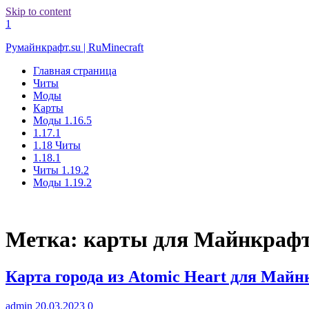
Skip to content
1
Румайнкрафт.su | RuMinecraft
Главная страница
Читы
Моды
Карты
Моды 1.16.5
1.17.1
1.18 Читы
1.18.1
Читы 1.19.2
Моды 1.19.2
Метка:
карты для Майнкрафт 
Карта города из Atomic Heart для Май
admin
20.03.2023
0