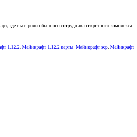
карт, где вы в роли обычного сотрудника секретного комплекса
фт 1.12.2
,
Майнкрафт 1.12.2 карты
,
Майнкрафт scp
,
Майнкрафт