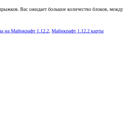
прыжков. Вас ожидает большое количество блоков, между
ы на Майнкрафт 1.12.2
,
Майнкрафт 1.12.2 карты