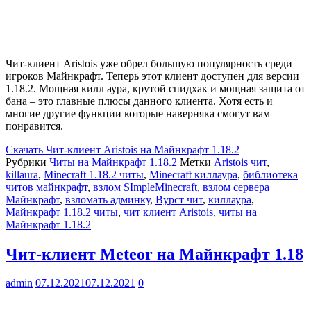
Чит-клиент Aristois уже обрел большую популярность среди
игроков Майнкрафт. Теперь этот клиент доступен для версии
1.18.2. Мощная килл аура, крутой спидхак и мощная защита от
бана – это главные плюсы данного клиента. Хотя есть и
многие другие функции которые наверняка смогут вам
понравится.
Скачать
Чит-клиент Aristois на Майнкрафт 1.18.2
Рубрики
Читы на Майнкрафт 1.18.2
Метки
Aristois чит
,
killaura
,
Minecraft 1.18.2 читы
,
Minecraft киллаура
,
библиотека
читов майнкрафт
,
взлом SImpleMinecraft
,
взлом сервера
Майнкрафт
,
взломать админку
,
Вурст чит
,
киллаура
,
Майнкрафт 1.18.2 читы
,
чит клиент Aristois
,
читы на
Майнкрафт 1.18.2
Чит-клиент Meteor на Майнкрафт 1.18
admin
07.12.2021
07.12.2021
0