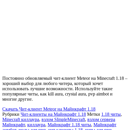
Постоянно обновляемый чит-клиент Meteor на Minecraft 1.18 –
хороший выбор для любого читера, который хочет
использовать лучшие возможности. Используйте такие
популярные читы, как kill aura, crystal aura, pvp aimbot и
многие другие.
Скачать
Чит-клиент Meteor на Майнкрафт 1.18
Рубрики
Чит-клиенты на Майнкрафт 1.18
Метки
1.18 читы
,
Minecraft киллаура
,
взлом SImpleMinecraft
,
взлом сервера
Майнкрафт
,
киллаура
,
Майнкрафт 1.18 читы
,
Майнкрафт
аимбот
,
моды для пвп
,
чит клиенты 1.18
,
читы для пвп