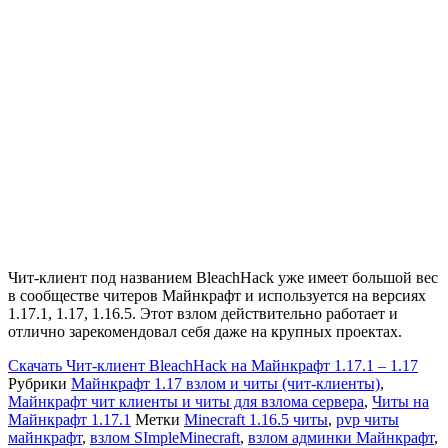
Чит-клиент под названием BleachHack уже имеет большой вес
в сообществе читеров Майнкрафт и используется на версиях
1.17.1, 1.17, 1.16.5. Этот взлом действительно работает и
отлично зарекомендовал себя даже на крупных проектах.
Скачать
Чит-клиент BleachHack на Майнкрафт 1.17.1 – 1.17
Рубрики
Майнкрафт 1.17 взлом и читы (чит-клиенты)
,
Майнкрафт чит клиенты и читы для взлома сервера
,
Читы на
Майнкрафт 1.17.1
Метки
Minecraft 1.16.5 читы
,
pvp читы
майнкрафт
,
взлом SImpleMinecraft
,
взлом админки Майнкрафт
,