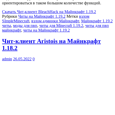
ориентироваться в таком большом количестве функций.
Скачать
Чит-клиент BleachHack на Майнкрафт 1.19.2
Рубрики
Читы на Майнкрафт 1.19.2
Метки
взлом
SImpleMinecraft
,
взлом админки Майнкрафт
,
Майнкрафт 1.19.2
читы
,
моды для пвп
,
читы для Minecraft 1.19.2
,
читы для пвп
майнкрафт
,
читы на Майнкрафт 1.19.2
Чит-клиент Aristois на Майнкрафт
1.18.2
admin
26.05.2022
0