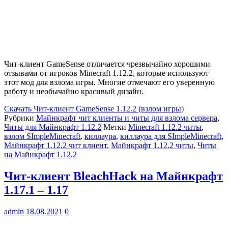
Чит-клиент GameSense отличается чрезвычайно хорошими
отзывами от игроков Minecraft 1.12.2, которые используют
этот мод для взлома игры. Многие отмечают его уверенную
работу и необычайно красивый дизайн.
Скачать
Чит-клиент GameSense 1.12.2 (взлом игры)
Рубрики
Майнкрафт чит клиенты и читы для взлома сервера
,
Читы для Майнкрафт 1.12.2
Метки
Minecraft 1.12.2 читы
,
взлом SImpleMinecraft
,
киллаура
,
киллаура для SImpleMinecraft
,
Майнкрафт 1.12.2 чит клиент
,
Майнкрафт 1.12.2 читы
,
Читы
на Майнкрафт 1.12.2
Чит-клиент BleachHack на Майнкрафт
1.17.1 – 1.17
admin
18.08.2021
0