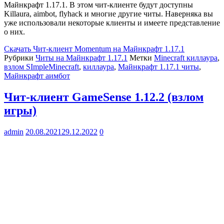
Майнкрафт 1.17.1. В этом чит-клиенте будут доступны
Killaura, aimbot, flyhack и многие другие читы. Наверняка вы
уже использовали некоторые клиенты и имеете представление
о них.
Скачать
Чит-клиент Momentum на Майнкрафт 1.17.1
Рубрики
Читы на Майнкрафт 1.17.1
Метки
Minecraft киллаура
,
взлом SImpleMinecraft
,
киллаура
,
Майнкрафт 1.17.1 читы
,
Майнкрафт аимбот
Чит-клиент GameSense 1.12.2 (взлом
игры)
admin
20.08.2021
29.12.2022
0