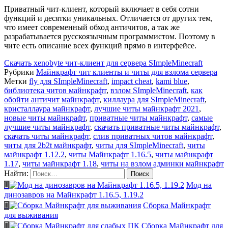
Приватный чит-клиент, который включает в себя сотни
функций и десятки уникальных. Отличается от других тем,
что имеет современный обход античитов, а так же
разрабатывается русскоязычным программистом. Поэтому в
чите есть описание всех функций прямо в интерфейсе.
Скачать
xenobyte чит-клиент для сервера SImpleMinecraft
Рубрики
Майнкрафт чит клиенты и читы для взлома сервера
Метки
fly для SImpleMinecraft
,
impact cheat
,
kami blue
,
библиотека читов майнкрафт
,
взлом SImpleMinecraft
,
как
обойти античит майнкрафт
,
киллаура для SImpleMinecraft
,
кристаллаура майнкрафт
,
лучшие читы майнкрафт 2021
,
новые читы майнкрафт
,
приватные читы майнкрафт
,
самые
лучшие читы майнкрафт
,
скачать приватные читы майнкрафт
,
скачать читы майнкрафт
,
слив приватных читов майнкрафт
,
читы для 2b2t майнкрафт
,
читы для SImpleMinecraft
,
читы
майнкрафт 1.12.2
,
читы Майнкрафт 1.16.5
,
читы майнкрафт
1.17
,
читы майнкрафт 1.18
,
читы на взлом админки майнкрафт
Найти:
Мод на
динозавров на Майнкрафт 1.16.5, 1.19.2
Сборка Майнкрафт
для выживания
Сборка Майнкрафт для