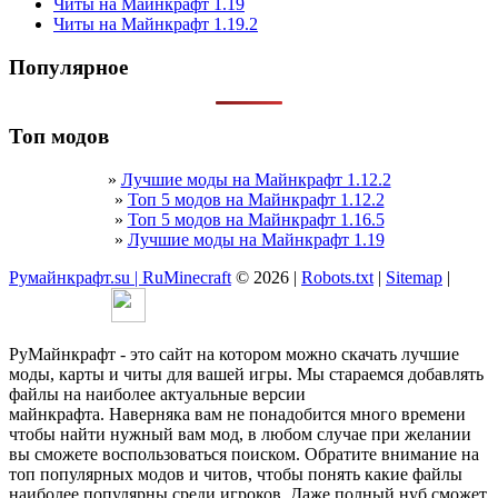
Читы на Майнкрафт 1.19
Читы на Майнкрафт 1.19.2
Популярное
Топ модов
»
Лучшие моды на Майнкрафт 1.12.2
»
Топ 5 модов на Майнкрафт 1.12.2
»
Топ 5 модов на Майнкрафт 1.16.5
»
Лучшие моды на Майнкрафт 1.19
Румайнкрафт.su | RuMinecraft
© 2026 |
Robots.txt
|
Sitemap
|
РуМайнкрафт - это сайт на котором можно скачать лучшие
моды, карты и читы для вашей игры. Мы стараемся добавлять
файлы на наиболее актуальные версии
майнкрафта. Наверняка вам не понадобится много времени
чтобы найти нужный вам мод, в любом случае при желании
вы сможете воспользоваться поиском. Обратите внимание на
топ популярных модов и читов, чтобы понять какие файлы
наиболее популярны среди игроков. Даже полный нуб сможет