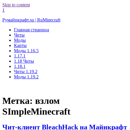
Skip to content
1
Румайнкрафт.su | RuMinecraft
Главная страница
Читы
Моды
Карты
Моды 1.16.5
1.17.1
1.18 Читы
1.18.1
Читы 1.19.2
Моды 1.19.2
Метка:
взлом
SImpleMinecraft
Чит-клиент BleachHack на Майнкрафт