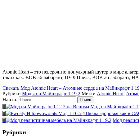
Atomic Heart – это невероятно популярный шутер в мире альте
таких как: ВОВ-а6 лаборант, ПЧ 9 Пчела, ВОВ-а6 лаборант, Н
Скачать
Мод Atomic Heart – Атомные сердца на Майнкрафт 1.19
Рубрики
Моды на Майнкрафт 1.19.2
Метки
Atomic Heart
,
Атомн
Найти:
Мод на Майнкрафт 1.1
Мод реалист
Рубрики