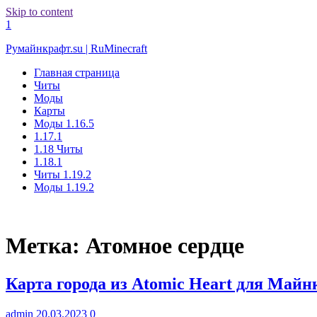
Skip to content
1
Румайнкрафт.su | RuMinecraft
Главная страница
Читы
Моды
Карты
Моды 1.16.5
1.17.1
1.18 Читы
1.18.1
Читы 1.19.2
Моды 1.19.2
Метка:
Атомное сердце
Карта города из Atomic Heart для Май
admin
20.03.2023
0