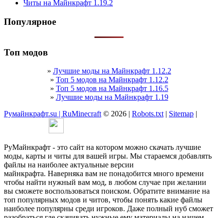
Читы на Майнкрафт 1.19.2
Популярное
Топ модов
»
Лучшие моды на Майнкрафт 1.12.2
»
Топ 5 модов на Майнкрафт 1.12.2
»
Топ 5 модов на Майнкрафт 1.16.5
»
Лучшие моды на Майнкрафт 1.19
Румайнкрафт.su | RuMinecraft
© 2026 |
Robots.txt
|
Sitemap
|
РуМайнкрафт - это сайт на котором можно скачать лучшие
моды, карты и читы для вашей игры. Мы стараемся добавлять
файлы на наиболее актуальные версии
майнкрафта. Наверняка вам не понадобится много времени
чтобы найти нужный вам мод, в любом случае при желании
вы сможете воспользоваться поиском. Обратите внимание на
топ популярных модов и читов, чтобы понять какие файлы
наиболее популярны среди игроков. Даже полный нуб сможет
разобраться где скачивать нужные ему материалы на нашем