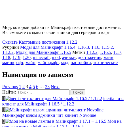
Мод, который добавит в Майнкрафт кастомные достижения.
Вы сможете создавать свои ачивки для серверов и карт.
Скачать
Кастомные достижения 1.12.2
Рубрики
Моды для Майнкрафт 1.16.4, 1.16.3, 1.16, 1.15.2,
1.12.2
,
Моды для Майнкрафт 1.16.5
Метки
1.12.2
,
1.16.5
,
1.17
,
1.18
,
1.19
,
1.20
,
minecraft
,
mod
,
ачивки
,
достижения
,
маин
,
маинкрафт
,
майн
,
майнкрафт
,
мод
,
настройки
,
технические
Навигация по записям
Previous
1
2
3
4
5
6
…
23
Next
Найти:
inertia чит-
клиент для Майнкрафт 1.16.5 / 1.12.2
Майнкрафт взлом админки чит-клиент Novoline
Мод на
новые лампы в Майнкрафт 1.17.1 – 1.16.5