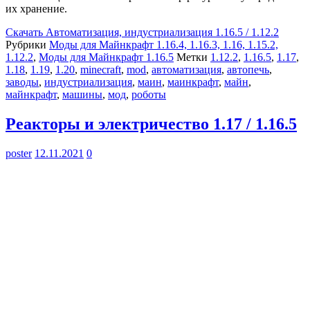
их хранение.
Скачать
Автоматизация, индустриализация 1.16.5 / 1.12.2
Рубрики
Моды для Майнкрафт 1.16.4, 1.16.3, 1.16, 1.15.2,
1.12.2
,
Моды для Майнкрафт 1.16.5
Метки
1.12.2
,
1.16.5
,
1.17
,
1.18
,
1.19
,
1.20
,
minecraft
,
mod
,
автоматизация
,
автопечь
,
заводы
,
индустриализация
,
маин
,
маинкрафт
,
майн
,
майнкрафт
,
машины
,
мод
,
роботы
Реакторы и электричество 1.17 / 1.16.5
poster
12.11.2021
0