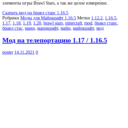
элементы игры Brawl Stars, а так же целое измерение.
Скачать
мод на бравл старс 1.16.5
Рубрики
Моды для Майнкрафт 1.16.5
Метки
1.12.2
,
1.16.5
,
1.17
,
1.18
,
1.19
,
1.20
,
brawl stars
,
minecraft
,
mod
,
бравл старс
,
бравл стас
,
маин
,
маинкрафт
,
майн
,
майнкрафт
,
мод
Мод на телепортацию 1.17 / 1.16.5
poster
14.11.2021
0