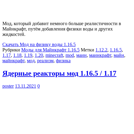
Мод, который добавит немного больше реалистичности в
Майнкрафт, путём добавления физики воды и других
жидкостей.
Скачать
Мод на физику воды 1.16.5
Рубрики
Моды для Майнкрафт 1.16.5
Метки
1.12.2
,
1.16.5
,
1.17
,
1.18
,
1.19
,
1.20
,
minecraft
,
mod
,
маин
,
маинкрафт
,
майн
,
майнкрафт
,
мод
,
реализм
,
физика
Ядерные реакторы мод 1.16.5 / 1.17
poster
13.11.2021
0