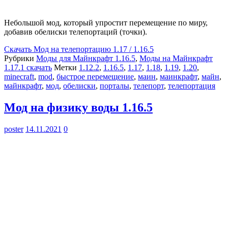
Небольшой мод, который упростит перемещение по миру,
добавив обелиски телепортаций (точки).
Скачать
Мод на телепортацию 1.17 / 1.16.5
Рубрики
Моды для Майнкрафт 1.16.5
,
Моды на Майнкрафт
1.17.1 скачать
Метки
1.12.2
,
1.16.5
,
1.17
,
1.18
,
1.19
,
1.20
,
minecraft
,
mod
,
быстрое перемещение
,
маин
,
маинкрафт
,
майн
,
майнкрафт
,
мод
,
обелиски
,
порталы
,
телепорт
,
телепортация
Мод на физику воды 1.16.5
poster
14.11.2021
0