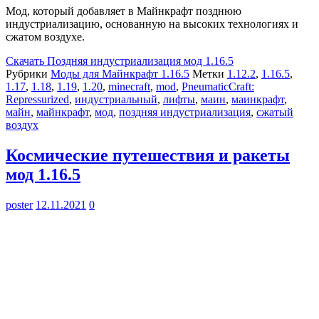
Мод, который добавляет в Майнкрафт позднюю
индустриализацию, основанную на высоких технологиях и
сжатом воздухе.
Скачать
Поздняя индустриализация мод 1.16.5
Рубрики
Моды для Майнкрафт 1.16.5
Метки
1.12.2
,
1.16.5
,
1.17
,
1.18
,
1.19
,
1.20
,
minecraft
,
mod
,
PneumaticCraft:
Repressurized
,
индустриальный
,
лифты
,
маин
,
маинкрафт
,
майн
,
майнкрафт
,
мод
,
поздняя индустриализация
,
сжатый
воздух
Космические путешествия и ракеты
мод 1.16.5
poster
12.11.2021
0