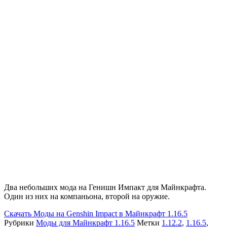
Два небольших мода на Генишн Импакт для Майнкрафта.
Один из них на компаньона, второй на оружие.
Скачать
Моды на Genshin Impact в Майнкрафт 1.16.5
Рубрики
Моды для Майнкрафт 1.16.5
Метки
1.12.2
,
1.16.5
,