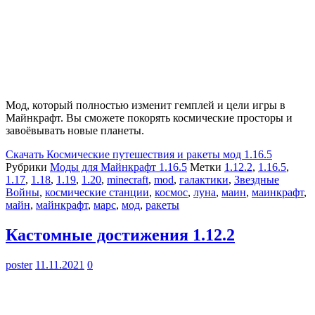
Мод, который полностью изменит гемплей и цели игры в
Майнкрафт. Вы сможете покорять космические просторы и
завоёвывать новые планеты.
Скачать
Космические путешествия и ракеты мод 1.16.5
Рубрики
Моды для Майнкрафт 1.16.5
Метки
1.12.2
,
1.16.5
,
1.17
,
1.18
,
1.19
,
1.20
,
minecraft
,
mod
,
галактики
,
Звездные
Войны
,
космические станции
,
космос
,
луна
,
маин
,
маинкрафт
,
майн
,
майнкрафт
,
марс
,
мод
,
ракеты
Кастомные достижения 1.12.2
poster
11.11.2021
0