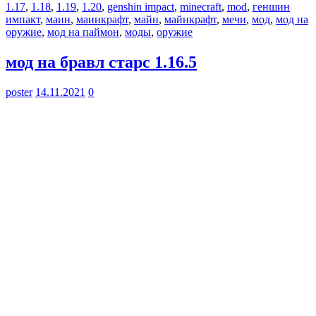
1.17
,
1.18
,
1.19
,
1.20
,
genshin impact
,
minecraft
,
mod
,
геншин
импакт
,
маин
,
маинкрафт
,
майн
,
майнкрафт
,
мечи
,
мод
,
мод на
оружие
,
мод на паймон
,
моды
,
оружие
мод на бравл старс 1.16.5
poster
14.11.2021
0