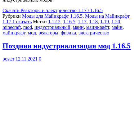
Скачать
Реакторы и электричество 1.17 / 1.16.5
Рубрики
Моды для Майнкрафт 1.16.5
,
Моды на Майнкрафт
1.17.1 скачать
Метки
1.12.2
,
1.16.5
,
1.17
,
1.18
,
1.19
,
1.20
,
minecraft
,
mod
,
индустриальный
,
маин
,
маинкрафт
,
майн
,
майнкрафт
,
мод
,
реакторы
,
физика
,
электричество
Поздняя индустриализация мод 1.16.5
poster
12.11.2021
0