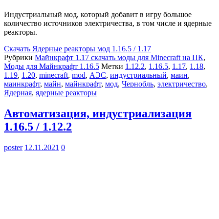
Индустриальный мод, который добавит в игру большое
количество источников электричества, в том числе и ядерные
реакторы.
Скачать
Ядерные реакторы мод 1.16.5 / 1.17
Рубрики
Майнкрафт 1.17 скачать моды для Minecraft на ПК
,
Моды для Майнкрафт 1.16.5
Метки
1.12.2
,
1.16.5
,
1.17
,
1.18
,
1.19
,
1.20
,
minecraft
,
mod
,
АЭС
,
индустриальный
,
маин
,
маинкрафт
,
майн
,
майнкрафт
,
мод
,
Чернобль
,
электричество
,
Ядерная
,
ядерные реакторы
Автоматизация, индустриализация
1.16.5 / 1.12.2
poster
12.11.2021
0