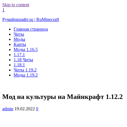
Skip to content
1
Румайнкрафт.su | RuMinecraft
Главная страница
Читы
Моды
Карты
Моды 1.16.5
1.17.1
1.18 Читы
1.18.1
Читы 1.19.2
Моды 1.19.2
Мод на культуры на Майнкрафт 1.12.2
admin
19.02.2022
0