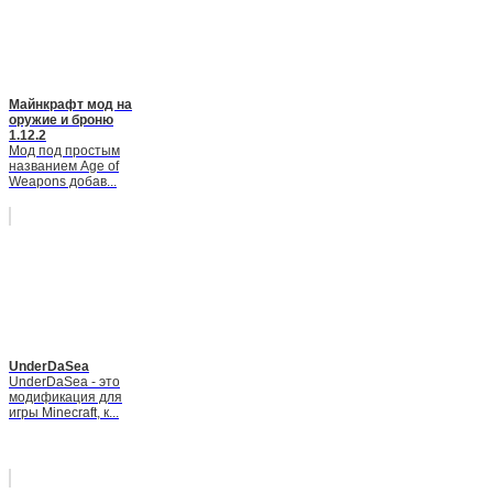
Майнкрафт мод на
оружие и броню
1.12.2
Мод под простым
названием Age of
Weapons добав...
UnderDaSea
UnderDaSea - это
модификация для
игры Minecraft, к...