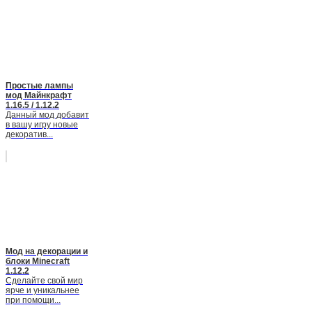
Простые лампы
мод Майнкрафт
1.16.5 / 1.12.2
Данный мод добавит
в вашу игру новые
декоратив...
Мод на декорации и
блоки Minecraft
1.12.2
Сделайте свой мир
ярче и уникальнее
при помощи...