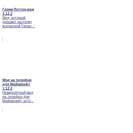
Гарри Поттер мод
1.12.2
Мод, который
добавит частичку
вселенной Гарри ...
Мод на телефон
для Майнкрафт
1.12.2
Невероятный мод
на телефон для
Майнкрафт, кото...