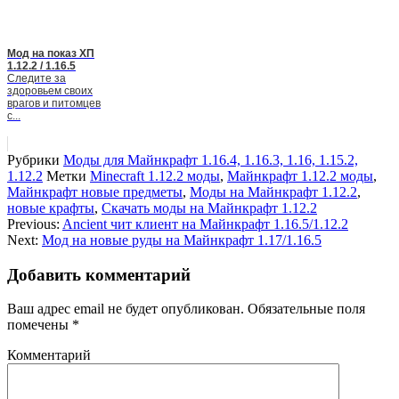
Мод на показ ХП
1.12.2 / 1.16.5
Следите за
здоровьем своих
врагов и питомцев
с...
Рубрики
Моды для Майнкрафт 1.16.4, 1.16.3, 1.16, 1.15.2,
1.12.2
Метки
Minecraft 1.12.2 моды
,
Майнкрафт 1.12.2 моды
,
Майнкрафт новые предметы
,
Моды на Майнкрафт 1.12.2
,
новые крафты
,
Скачать моды на Майнкрафт 1.12.2
Previous:
Ancient чит клиент на Майнкрафт 1.16.5/1.12.2
Next:
Мод на новые руды на Майнкрафт 1.17/1.16.5
Добавить комментарий
Ваш адрес email не будет опубликован.
Обязательные поля
помечены
*
Комментарий