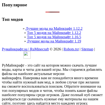
Популярное
Топ модов
»
Лучшие моды на Майнкрафт 1.12.2
»
Топ 5 модов на Майнкрафт 1.12.2
»
Топ 5 модов на Майнкрафт 1.16.5
»
Лучшие моды на Майнкрафт 1.19
Румайнкрафт.su | RuMinecraft
© 2026 |
Robots.txt
|
Sitemap
|
РуМайнкрафт - это сайт на котором можно скачать лучшие
моды, карты и читы для вашей игры. Мы стараемся добавлять
файлы на наиболее актуальные версии
майнкрафта. Наверняка вам не понадобится много времени
чтобы найти нужный вам мод, в любом случае при желании
вы сможете воспользоваться поиском. Обратите внимание на
топ популярных модов и читов, чтобы понять какие файлы
наиболее популярны среди игроков. Даже полный нуб сможет
разобраться где скачивать нужные ему материалы на нашем
сайте, поэтому здесь найдется место каждому игроку.