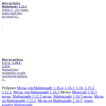
Мод на Рай в
Майнкрафт 1.12.2
Aether 2 - это давно
известный мод,
который по...
Мод на мебель
1.17.1 - 1.16.5 -
1.12.2
Данный мод
добавляет в себя
различную мебель
д...
Рубрики
Моды для Майнкрафт 1.16.4, 1.16.3, 1.16, 1.15.2,
1.12.2
,
Моды для Майнкрафт 1.16.5
Метки
Minecraft 1.16.5
моды
,
Майнкрафт 1.12.2 моды
,
Майнкрафт 1.16.5 моды
,
Моды
на Майнкрафт 1.12.2
,
Моды на Майнкрафт 1.16.5
,
показ
крафта Майнкрафт