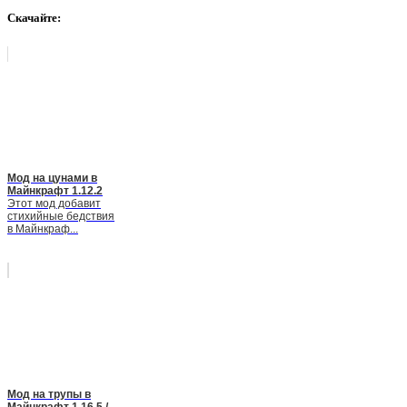
Скачайте:
Мод на цунами в
Майнкрафт 1.12.2
Этот мод добавит
стихийные бедствия
в Майнкраф...
Мод на трупы в
Майнкрафт 1.16.5 /