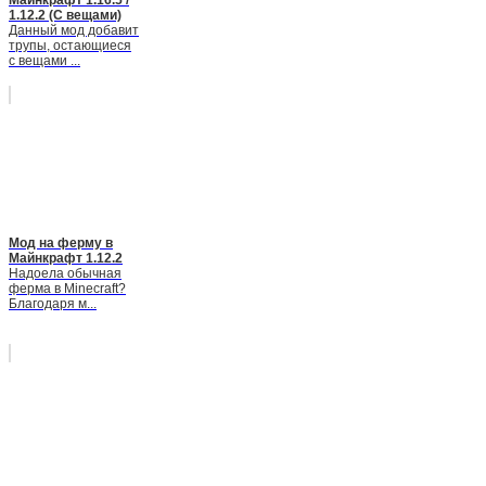
1.12.2 (С вещами)
Данный мод добавит
трупы, остающиеся
с вещами ...
Мод на ферму в
Майнкрафт 1.12.2
Надоела обычная
ферма в Minecraft?
Благодаря м...